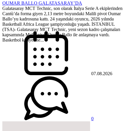
OUMAR BALLO GALATASARAY’DA
Galatasaray MCT Technic, son olarak İtalya Serie A ekiplerinden
Cantù’da forma giyen 2,13 metre boyundaki Malili pivot Oumar
Ballo’yu kadrosuna kattı. 24 yaşındaki oyuncu, 2026 yılında
Basketball Africa League şampiyonluğu yaşadı. İSTANBUL
(TSA)- Galatasaray MCT Technic, yeni sezon kadro çalışmaları
kapsamında Malili pivot Oumar Ballo ile anlaşmaya vardı.
Basketbol kariyerine...
07.08.2026
0