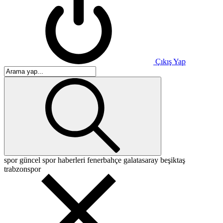
Çıkış Yap
spor
güncel spor haberleri
fenerbahçe
galatasaray
beşiktaş
trabzonspor