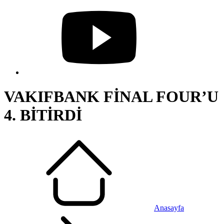
VAKIFBANK FİNAL FOUR’U
4. BİTİRDİ
Anasayfa