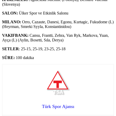
(Slovenya)
SALON:
Ülker Spor ve Etkinlik Salonu
MILANO:
Orro, Cazaute, Danesi, Egonu, Kurtagic, Fukudome (L)
(Heyrman, Smreki Syyla, Konstantinidou)
VAKIFBANK:
Cansu, Frantti, Zehra, Van Ryk, Markova, Yuan,
Ayça (L) (Aylin, Bosetti, Sıla, Derya)
SETLER
: 25-15, 25-19, 23-25, 25-18
SÜRE:
100 dakika
Türk Spor Ajansı