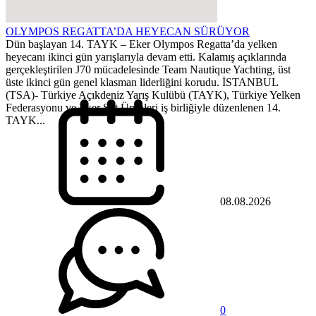
OLYMPOS REGATTA’DA HEYECAN SÜRÜYOR
Dün başlayan 14. TAYK – Eker Olympos Regatta’da yelken
heyecanı ikinci gün yarışlarıyla devam etti. Kalamış açıklarında
gerçekleştirilen J70 mücadelesinde Team Nautique Yachting, üst
üste ikinci gün genel klasman liderliğini korudu. İSTANBUL
(TSA)- Türkiye Açıkdeniz Yarış Kulübü (TAYK), Türkiye Yelken
Federasyonu ve Eker Süt Ürünleri iş birliğiyle düzenlenen 14.
TAYK...
08.08.2026
0