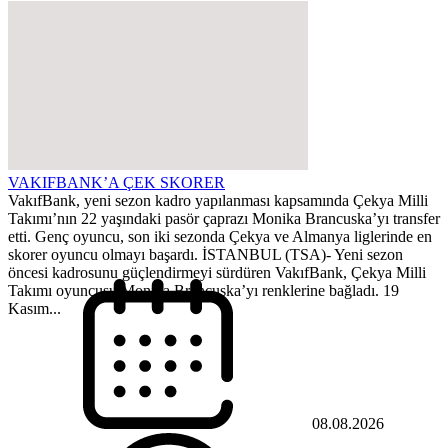
VAKIFBANK’A ÇEK SKORER
VakıfBank, yeni sezon kadro yapılanması kapsamında Çekya Milli
Takımı’nın 22 yaşındaki pasör çaprazı Monika Brancuska’yı transfer
etti. Genç oyuncu, son iki sezonda Çekya ve Almanya liglerinde en
skorer oyuncu olmayı başardı. İSTANBUL (TSA)- Yeni sezon
öncesi kadrosunu güçlendirmeyi sürdüren VakıfBank, Çekya Milli
Takımı oyuncusu Monika Brancuska’yı renklerine bağladı. 19
Kasım...
08.08.2026