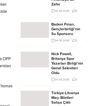
Zafer
ilan
kilde
04.08.2026
0
Badem Pınarı,
Gençlerbirliği’nin
Su Sponsoru
04.08.2026
0
Nick Powell,
Britanya Spor
da CIFP
Yazarları Birliği’nin
aristan
Genel Sekreteri
Oldu
04.08.2026
0
ı Thomas
Türkiye-Litvanya
Maçı Biletleri
Satışa Çıktı