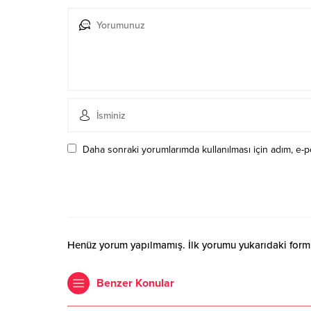
Daha sonraki yorumlarımda kullanılması için adım, e-p
Henüz yorum yapılmamış. İlk yorumu yukarıdaki form ar
Benzer Konular