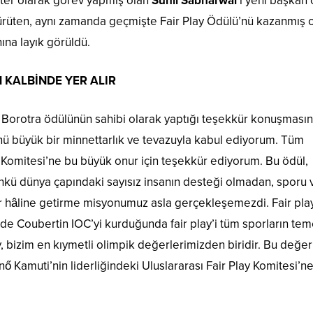
ter olarak görev yapmış olan
Sunil Sabharwal
’ı yeni başkan 
 yürüten, aynı zamanda geçmişte Fair Play Ödülü’nü kazanmış 
ına layık görüldü.
 KALBİNDE YER ALIR
Borotra ödülünün sahibi olarak yaptığı teşekkür konuşması
’nü büyük bir minnettarlık ve tevazuyla kabul ediyorum. Tüm
y Komitesi’ne bu büyük onur için teşekkür ediyorum. Bu ödül,
 Çünkü dünya çapındaki sayısız insanın desteği olmadan, sporu
er hâline getirme misyonumuz asla gerçekleşemezdi. Fair play
de Coubertin IOC’yi kurduğunda fair play’i tüm sporların tem
 bizim en kıymetli olimpik değerlerimizden biridir. Bu değer
ő Kamuti’nin liderliğindeki Uluslararası Fair Play Komitesi’n