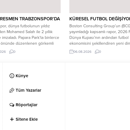
 RESMEN TRABZONSPOR’DA
KÜRESEL FUTBOL DEĞİŞİYO
por, dünya futbolunun yıldız
Boston Consulting Group’un (BCG
den Mohamed Salah ile 2 yıllık
yayımladığı kapsamlı rapor, 2026 
imzaladı. Papara Park’ta binlerce
Dünya Kupası’nın ardından futbol
ın önünde düzenlenen görkemli
ekonomisini şekillendiren yeni din
ordo-mavili kulübe katılan Mısırlı
ortaya koydu. Rapora göre küresel
2026
0
06.08.2026
0
 “Hayatımda ilk kez böyle bir
endüstrisi; gelir yoğunlaşması, fin
a görüyorum. Bu kulübe kupalar
düzenlemeler ve artan maç takvim
ak için buradayım.” dedi.
baskısıyla tarihi bir dönüşüm sür
(TSA) – Trabzonspor, uzun
geçiyor. BOSTON (TSA) – Uluslara
Künye
gündemi meşgul eden transferi
danışmanlık şirketi Boston Consul
Group (BCG), “The Three...
Tüm Yazarlar
Röportajlar
Sitene Ekle