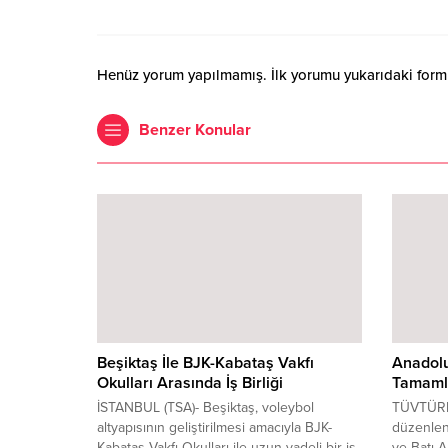
Henüz yorum yapılmamış. İlk yorumu yukarıdaki form ar
Benzer Konular
Beşiktaş İle BJK-Kabataş Vakfı
Anadolu 
Okulları Arasında İş Birliği
Tamaml
İSTANBUL (TSA)- Beşiktaş, voleybol
TÜVTÜRK’
altyapısının geliştirilmesi amacıyla BJK-
düzenlen
Kabataş Vakfı Okulları ile uzun vadeli bir iş
ve Batı 