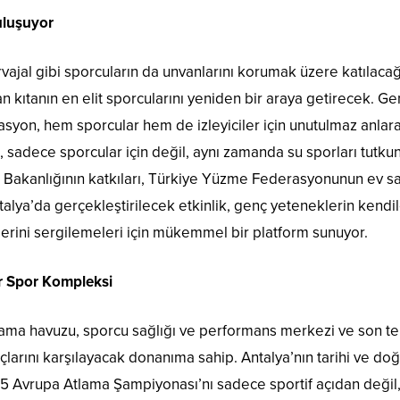
uluşuyor
ajal gibi sporcuların da unvanlarını korumak üzere katılacağ
n kıtanın en elit sporcularını yeniden bir araya getirecek. Ge
izasyon, hem sporcular hem de izleyiciler için unutulmaz anlar
sadece sporcular için değil, aynı zamanda su sporları tutkunl
 Bakanlığının katkıları, Türkiye Yüzme Federasyonunun ev sa
ntalya’da gerçekleştirilecek etkinlik, genç yeteneklerin kendil
erini sergilemeleri için mükemmel bir platform sunuyor.
ir Spor Kompleksi
tlama havuzu, sporcu sağlığı ve performans merkezi ve son te
çlarını karşılayacak donanıma sahip. Antalya’nın tarihi ve doğ
2025 Avrupa Atlama Şampiyonası’nı sadece sportif açıdan değil