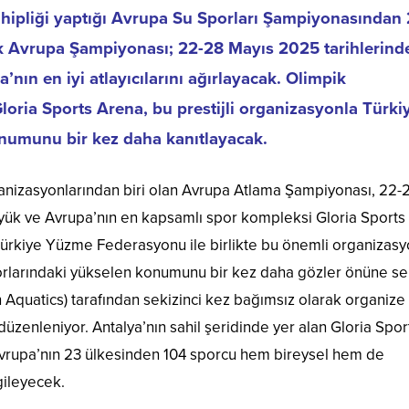
ahipliği yaptığı Avrupa Su Sporları Şampiyonasından 
lk Avrupa Şampiyonası; 22-28 Mayıs 2025 tarihlerind
nın en iyi atlayıcılarını ağırlayacak. Olimpik
Gloria Sports Arena, bu prestijli organizasyonla Türki
onumunu bir kez daha kanıtlayacak.
ganizasyonlarından biri olan Avrupa Atlama Şampiyonası, 22-
üyük ve Avrupa’nın en kapsamlı spor kompleksi Gloria Sports
ürkiye Yüzme Federasyonu ile birlikte bu önemli organizas
sporlarındaki yükselen konumunu bir kez daha gözler önüne s
Aquatics) tarafından sekizinci kez bağımsız olarak organize
zenleniyor. Antalya’nın sahil şeridinde yer alan Gloria Spor
vrupa’nın 23 ülkesinden 104 sporcu hem bireysel hem de
gileyecek.