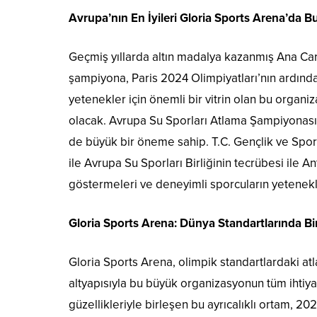
Avrupa’nın En İyileri Gloria Sports Arena’da B
Geçmiş yıllarda altın madalya kazanmış Ana Carv
şampiyona, Paris 2024 Olimpiyatları’nın ardında
yetenekler için önemli bir vitrin olan bu organ
olacak. Avrupa Su Sporları Atlama Şampiyonası, 
de büyük bir öneme sahip. T.C. Gençlik ve Spor
ile Avrupa Su Sporları Birliğinin tecrübesi ile A
göstermeleri ve deneyimli sporcuların yetenekl
Gloria Sports Arena: Dünya Standartlarında B
Gloria Sports Arena, olimpik standartlardaki a
altyapısıyla bu büyük organizasyonun tüm ihtiya
güzellikleriyle birleşen bu ayrıcalıklı ortam, 