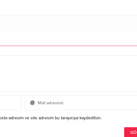
osta adresim ve site adresim bu tarayıcıya kaydedilsin.