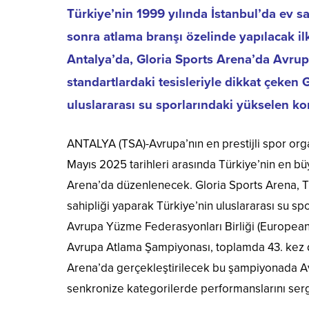
Türkiye’nin 1999 yılında İstanbul’da ev s
sonra atlama branşı özelinde yapılacak i
Antalya’da, Gloria Sports Arena’da Avrupa’
standartlardaki tesisleriyle dikkat çeken 
uluslararası su sporlarındaki yükselen k
ANTALYA (TSA)-Avrupa’nın en prestijli spor or
Mayıs 2025 tarihleri arasında Türkiye’nin en b
Arena’da düzenlenecek. Gloria Sports Arena, T
sahipliği yaparak Türkiye’nin uluslararası su 
Avrupa Yüzme Federasyonları Birliği (European 
Avrupa Atlama Şampiyonası, toplamda 43. kez dü
Arena’da gerçekleştirilecek bu şampiyonada A
senkronize kategorilerde performanslarını ser