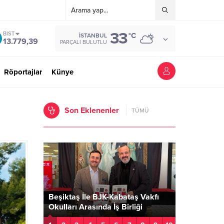
33
BIST
°C
İSTANBUL
13.779,39
PARÇALI BULUTLU
Röportajlar
Künye
Son Eklenenler
TÜMÜ
aş Vakfı
Anadolu Dostluk Rallisi’nde İlk
Türkiye’nin
liği
Yarı Tamamlandı
Başlıyor