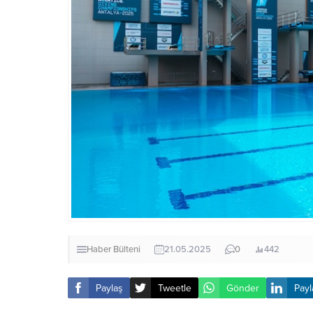
Haber Bülteni
21.05.2025
0
442
Paylaş
Tweetle
Gönder
Payl