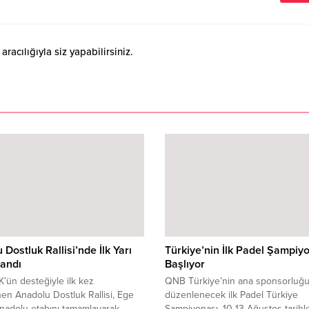
acılığıyla siz yapabilirsiniz.
Dostluk Rallisi’nde İlk Yarı
Türkiye’nin İlk Padel Şampiy
andı
Başlıyor
ün desteğiyle ilk kez
QNB Türkiye’nin ana sponsorluğ
en Anadolu Dostluk Rallisi, Ege
düzenlenecek ilk Padel Türkiye
Anadolu etabını tamamlayarak
Şampiyonası, 10-13 Ağustos tarihl