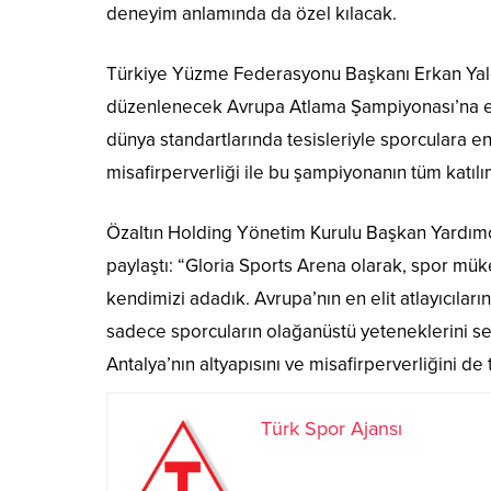
deneyim anlamında da özel kılacak.
Türkiye Yüzme Federasyonu Başkanı Erkan Yalç
düzenlenecek Avrupa Atlama Şampiyonası’na ev
dünya standartlarında tesisleriyle sporculara en 
misafirperverliği ile bu şampiyonanın tüm katılı
Özaltın Holding Yönetim Kurulu Başkan Yardımcı
paylaştı: “Gloria Sports Arena olarak, spor mü
kendimizi adadık. Avrupa’nın en elit atlayıcıla
sadece sporcuların olağanüstü yeteneklerini s
Antalya’nın altyapısını ve misafirperverliğini 
Türk Spor Ajansı