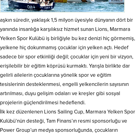
aşkın süredir, yaklaşık 1,5 milyon üyesiyle dünyanın dört bir
yanında insanlığa karşılıksız hizmet sunan Lions, Marmara
Yelken Spor Kulübü iş birliğiyle bu kez denizi hiç görmemiş,
yelkene hiç dokunmamış çocuklar için yelken açtı. Hedef
sadece bir spor etkinliği değil; çocuklar için yeni bir vizyon,
erişilebilir bir eğitim köprüsü kurmaktı. Yarışla birlikte dar
gelirli ailelerin çocuklarına yönelik spor ve eğitim
tesislerinin desteklenmesi, engelli yelkencilerin sayısının
artırılması, duyu gelişim odaları ve kreşler gibi sosyal
projelerin güçlendirilmesi hedeflendi.
İlk kez düzenlenen Lions Sailing Cup, Marmara Yelken Spor
Kulübü’nün desteği, Tam Finans’ın resmi sponsorluğu ve
Power Group’un medya sponsorluğunda, çocukların