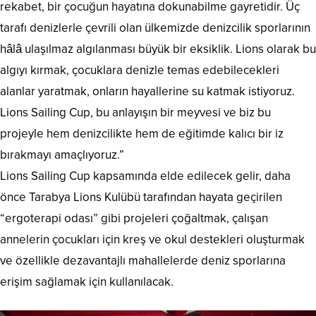
rekabet, bir çocuğun hayatına dokunabilme gayretidir. Üç
tarafı denizlerle çevrili olan ülkemizde denizcilik sporlarının
hâlâ ulaşılmaz algılanması büyük bir eksiklik. Lions olarak bu
algıyı kırmak, çocuklara denizle temas edebilecekleri
alanlar yaratmak, onların hayallerine su katmak istiyoruz.
Lions Sailing Cup, bu anlayışın bir meyvesi ve biz bu
projeyle hem denizcilikte hem de eğitimde kalıcı bir iz
bırakmayı amaçlıyoruz.”
Lions Sailing Cup kapsamında elde edilecek gelir, daha
önce Tarabya Lions Kulübü tarafından hayata geçirilen
“ergoterapi odası” gibi projeleri çoğaltmak, çalışan
annelerin çocukları için kreş ve okul destekleri oluşturmak
ve özellikle dezavantajlı mahallelerde deniz sporlarına
erişim sağlamak için kullanılacak.