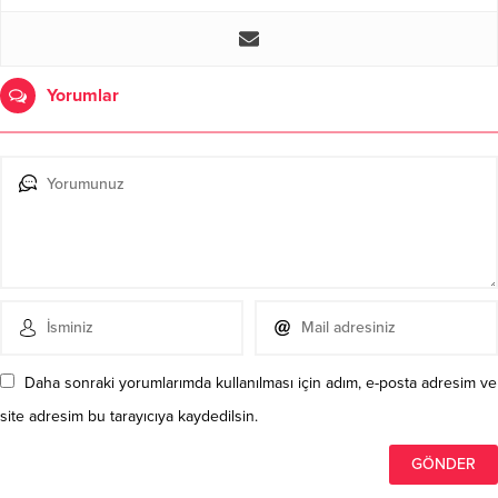
Yorumlar
Daha sonraki yorumlarımda kullanılması için adım, e-posta adresim ve
site adresim bu tarayıcıya kaydedilsin.