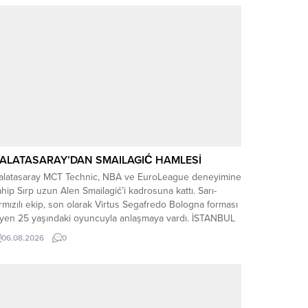
ALATASARAY’DAN SMAILAGIĆ HAMLESİ
alatasaray MCT Technic, NBA ve EuroLeague deneyimine
hip Sırp uzun Alen Smailagić’i kadrosuna kattı. Sarı-
rmızılı ekip, son olarak Virtus Segafredo Bologna forması
iyen 25 yaşındaki oyuncuyla anlaşmaya vardı. İSTANBUL
TSA) – Galatasaray MCT Technic, yeni sezon kadro
06.08.2026
0
apılanması kapsamında Sırp uzun Alen Smailagić’i transfer
tiğini açıkladı. NBA ve EuroLeague’de önemli...