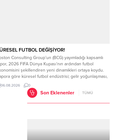
ÜRESEL FUTBOL DEĞİŞİYOR!
oston Consulting Group’un (BCG) yayımladığı kapsamlı
apor, 2026 FIFA Dünya Kupası’nın ardından futbol
onomisini şekillendiren yeni dinamikleri ortaya koydu.
pora göre küresel futbol endüstrisi; gelir yoğunlaşması,
nansal düzenlemeler ve artan maç takvimi baskısıyla tarihi
06.08.2026
0
ir dönüşüm sürecinden geçiyor. BOSTON (TSA) –
Son Eklenenler
TÜMÜ
luslararası danışmanlık şirketi Boston Consulting Group
CG), “The Three...