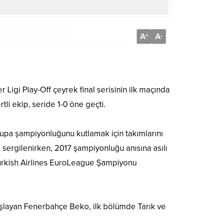
A
A
+
-
gi Play-Off çeyrek final serisinin ilk maçında
li ekip, seride 1-0 öne geçti.
rupa şampiyonluğunu kutlamak için takımlarını
sergilenirken, 2017 şampiyonluğu anısına asılı
urkish Airlines EuroLeague Şampiyonu
aşlayan Fenerbahçe Beko, ilk bölümde Tarık ve