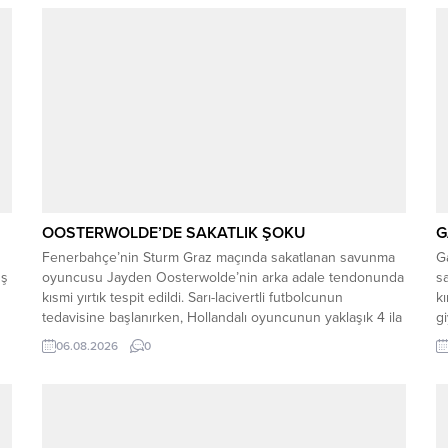
OOSTERWOLDE’DE SAKATLIK ŞOKU
G
Fenerbahçe’nin Sturm Graz maçında sakatlanan savunma
G
nş
oyuncusu Jayden Oosterwolde’nin arka adale tendonunda
sa
kısmi yırtık tespit edildi. Sarı-lacivertli futbolcunun
kı
tedavisine başlanırken, Hollandalı oyuncunun yaklaşık 4 ila
g
de
6 hafta sahalardan uzak kalması bekleniyor. İSTANBUL
(
06.08.2026
0
(TSA) – Fenerbahçe, UEFA Şampiyonlar Ligi 3. ön eleme
y
turunda Sturm Graz ile oynayacağı rövanş maçının
et
hazırlıklarına ara...