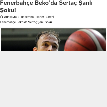
Fenerbahçe Beko’da Sertaç Şanlı
vurdu. Rakiplerini geride bırakan
Dünyanın önde gelen motokros
ekip, PMCC ikinci sezon
sporcularını Türkiye’de
Şoku!
şampiyonluğuna ulaştı. Profesyonel
buluşturacak MXGP Türkiye, bu yıl
Espor Sahnesine...
dokuzuncu kez gerçekleştirilecek.
Anasayfa
Basketbol
,
Haber Bülteni
Şampiyona ile eş zamanlı
Fenerbahçe Beko’da Sertaç Şanlı Şoku!
düzenlenecek...
Basketbol
Haber Bülteni
06.06.2025
0
A
A
+
-