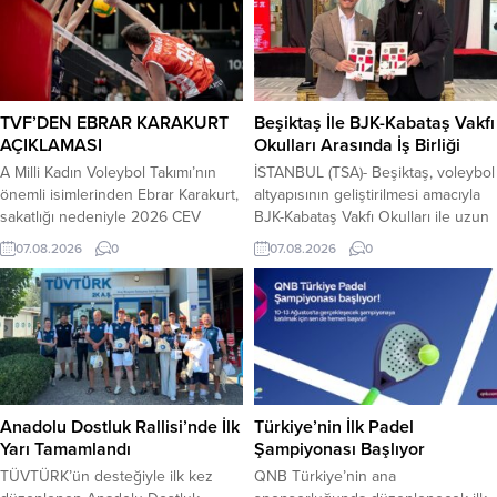
TVF’DEN EBRAR KARAKURT
Beşiktaş İle BJK-Kabataş Vakfı
AÇIKLAMASI
Okulları Arasında İş Birliği
A Milli Kadın Voleybol Takımı’nın
İSTANBUL (TSA)- Beşiktaş, voleybol
önemli isimlerinden Ebrar Karakurt,
altyapısının geliştirilmesi amacıyla
sakatlığı nedeniyle 2026 CEV
BJK-Kabataş Vakfı Okulları ile uzun
Avrupa Şampiyonası’nın mevcut
vadeli bir iş birliğine gitti. Anlaşma;
07.08.2026
0
07.08.2026
0
kadrosunda yer almadı. Milli
Beşiktaş Kulübü Saymanı ve
oyuncunun sahaya güvenli dönüş
Voleybol Faaliyetlerinden Sorumlu
sürecinin henüz tamamlanmadığı
Yönetim Kurulu Üyesi Çağatay
açıklandı. ANTALYA (TSA)- Türkiye
Abraş ile BJK-Kabataş Vakfı Okulları
Voleybol Federasyonu (TVF), A Milli
Yönetim Kurulu Başkanı Hasan Anıl
Kadın Voleybol Takımı oyuncusu
Cansızoğlu’nun katılımıyla
Ebrar Karakurt’un sağlık durumuyla
imzalandı. İş birliği kapsamında, A
ilgili kamuoyunu bilgilendirdi. A Milli
Takım dışındaki voleybol altyapı...
Anadolu Dostluk Rallisi’nde İlk
Türkiye’nin İlk Padel
Takım...
Yarı Tamamlandı
Şampiyonası Başlıyor
TÜVTÜRK’ün desteğiyle ilk kez
QNB Türkiye’nin ana