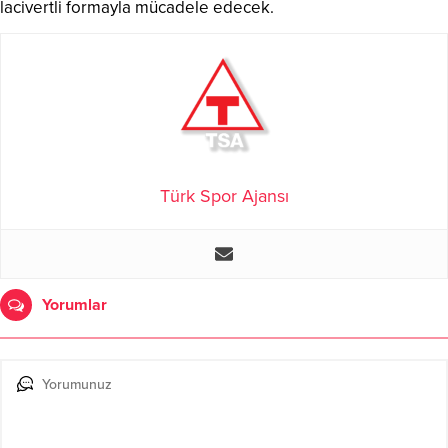
lacivertli formayla mücadele edecek.
Türk Spor Ajansı
Yorumlar