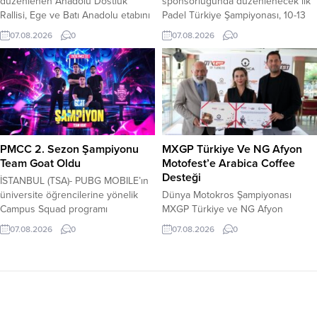
düzenlenen Anadolu Dostluk
sponsorluğunda düzenlenecek ilk
Rallisi, Ege ve Batı Anadolu etabını
Padel Türkiye Şampiyonası, 10-13
tamamlayarak beşinci durağı
Ağustos tarihlerinde İstanbul’da
07.08.2026
0
07.08.2026
0
Pamukkale’ye ulaştı. Katılımcılar,
gerçekleştirilecek. Çift Kadınlar ve
kültürel keşifleri sosyal sorumluluk
Çift Erkekler kategorilerindeki
etkinlikleriyle bir araya getirdi.
organizasyon, 13 Ağustos’taki final
DENİZLİ (TSA)- TÜVTÜRK ile
karşılaşmaları ve ödül töreniyle
Dışişleri Bakanlığı Avrupa Birliği
tamamlanacak. İSTANBUL (TSA)-
Başkanlığının destekleriyle
QNB Türkiye ile Türkiye Tenis
gerçekleştirilen Anadolu Dostluk
Federasyonu (TTF) iş birliğinde
Rallisi’nin ilk yarısı tamamlandı.
düzenlenecek ilk Padel Türkiye
PMCC 2. Sezon Şampiyonu
MXGP Türkiye Ve NG Afyon
İstanbul Sultanahmet’ten 2
Şampiyonası için geri sayım başladı.
Team Goat Oldu
Motofest’e Arabica Coffee
Ağustos’ta başlayan ralli;...
İstanbul...
Desteği
İSTANBUL (TSA)- PUBG MOBILE’ın
üniversite öğrencilerine yönelik
Dünya Motokros Şampiyonası
Campus Squad programı
MXGP Türkiye ve NG Afyon
kapsamında düzenlenen PUBG
Motofest ile Arabica Coffee
07.08.2026
0
07.08.2026
0
MOBILE Campus Championship’ın
arasında iş birliği anlaşması
(PMCC) ikinci sezonu tamamlandı.
imzalandı. Arabica Coffee, bu yıl
Türkiye’nin en yüksek ödül havuzlu
dokuzuncu kez düzenlenecek
üniversite espor turnuvasında, 1-2
organizasyonların destekçileri
Ağustos tarihlerinde oynanan
arasında yer alacak.
Büyük Finallere Team Goat damga
AFYONKARAHİSAR (TSA)-