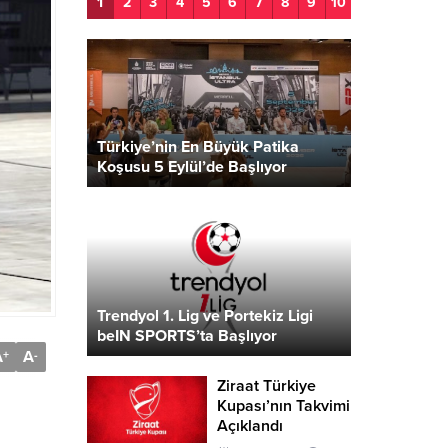
2
1
3
4
5
6
7
8
9
10
Türkiye’nin En Büyük Patika
Koşusu 5 Eylül’de Başlıyor
Trendyol 1. Lig ve Portekiz Ligi
beIN SPORTS’ta Başlıyor
A
A
+
-
Ziraat Türkiye
Kupası’nın Takvimi
Açıklandı