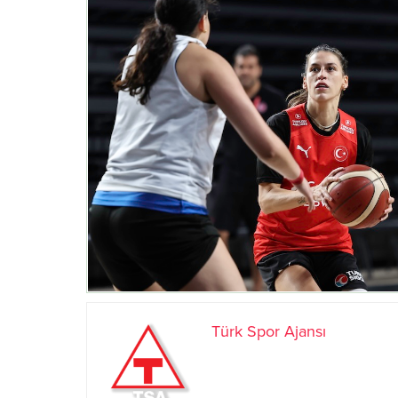
Türk Spor Ajansı