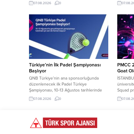
oyuncu, 2026 yılında Basketball Africa
birliğine
07.08.2026
0
07.08.2
League şampiyonluğu yaşadı. İSTANBUL
Saymanı 
(TSA)- Galatasaray MCT Technic, yeni
Sorumlu 
sezon kadro çalışmaları kapsamında Malili
Abraş ile
pivot Oumar Ballo ile anlaşmaya vardı.
Yönetim 
Basketbol kariyerine...
Cansızoğl
birliği k
voleybol a
Türkiye’nin İlk Padel Şampiyonası
PMCC 2
Başlıyor
Goat Ol
QNB Türkiye’nin ana sponsorluğunda
İSTANBUL
düzenlenecek ilk Padel Türkiye
üniversi
Şampiyonası, 10-13 Ağustos tarihlerinde
Squad p
İstanbul’da gerçekleştirilecek. Çift Kadınlar
PUBG MO
07.08.2026
0
07.08.2
ve Çift Erkekler kategorilerindeki
(PMCC) i
organizasyon, 13 Ağustos’taki final
Türkiye’
karşılaşmaları ve ödül töreniyle
üniversi
tamamlanacak. İSTANBUL (TSA)- QNB
tarihler
Türkiye ile Türkiye Tenis Federasyonu
Goat dam
(TTF) iş birliğinde düzenlenecek ilk Padel
bırakan 