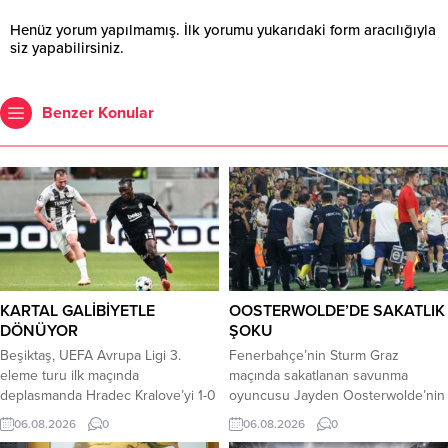
Henüz yorum yapılmamış. İlk yorumu yukarıdaki form aracılığıyla
siz yapabilirsiniz.
Benzer Konular
KARTAL GALİBİYETLE
OOSTERWOLDE’DE SAKATLIK
DÖNÜYOR
ŞOKU
Beşiktaş, UEFA Avrupa Ligi 3.
Fenerbahçe’nin Sturm Graz
eleme turu ilk maçında
maçında sakatlanan savunma
deplasmanda Hradec Kralove’yi 1-0
oyuncusu Jayden Oosterwolde’nin
mağlup ederek rövanş öncesi
arka adale tendonunda kısmi yırtık
06.08.2026
0
06.08.2026
0
önemli bir avantaj elde etti. Siyah-
tespit edildi. Sarı-lacivertli