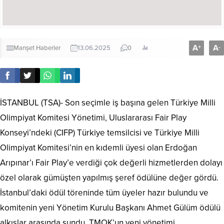
A
A
+
-
Manşet Haberler
13.06.2025
0
İSTANBUL (TSA)- Son seçimle iş başına gelen Türkiye Milli
Olimpiyat Komitesi Yönetimi, Uluslararası Fair Play
Konseyi’ndeki (CIFP) Türkiye temsilcisi ve Türkiye Milli
Olimpiyat Komitesi’nin en kıdemli üyesi olan Erdoğan
Arıpınar’ı Fair Play’e verdiği çok değerli hizmetlerden dolayı
özel olarak gümüşten yapılmış şeref ödülüne değer gördü.
İstanbul’daki ödül töreninde tüm üyeler hazır bulundu ve
komitenin yeni Yönetim Kurulu Başkanı Ahmet Gülüm ödülü
alkışlar arasında sundu. TMOK’un yeni yönetimi,