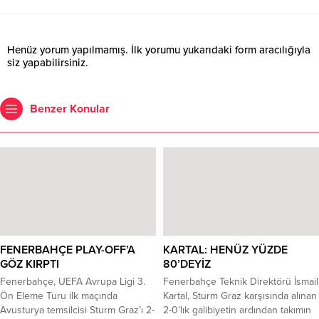
Henüz yorum yapılmamış. İlk yorumu yukarıdaki form aracılığıyla
siz yapabilirsiniz.
Benzer Konular
FENERBAHÇE PLAY-OFF’A
KARTAL: HENÜZ YÜZDE
GÖZ KIRPTI
80’DEYİZ
Fenerbahçe, UEFA Avrupa Ligi 3.
Fenerbahçe Teknik Direktörü İsmail
Ön Eleme Turu ilk maçında
Kartal, Sturm Graz karşısında alınan
Avusturya temsilcisi Sturm Graz’ı 2-
2-0’lık galibiyetin ardından takımın