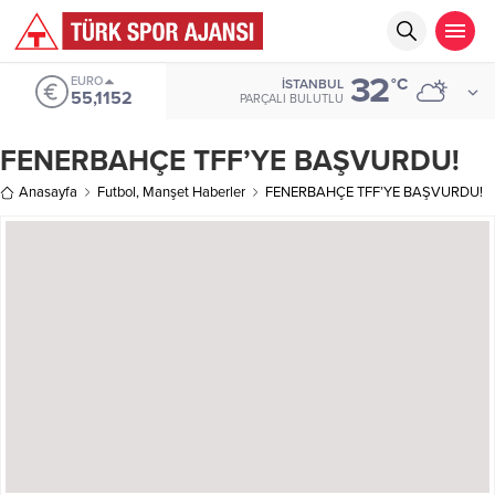
Betpasgiris.vip
restbetgiris.co
betpastakip.com
restbet.com
32
EURO
°C
betpas.com
İSTANBUL
55,1152
PARÇALI BULUTLU
restbettakip.com
güvenilir
casino
FENERBAHÇE TFF’YE BAŞVURDU!
siteleri
casino
Anasayfa
Futbol
,
Manşet Haberler
FENERBAHÇE TFF’YE BAŞVURDU!
siteleri
canlı
casino
siteleri
deneme
bonusu
veren
siteler