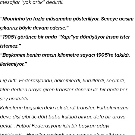
mesajlar “yok artık” dedirtti.
“Mourinho’ya fazla müsamaha gösteriliyor. Seneye acısını
çıkarırız böyle devam ederse.”
“1905’i görünce bir anda “Yapı”ya dönüşüyor insan ister
istemez.”
“Başkanım benim aracın kilometre sayacı 1905’te takıldı,
ilerlemiyor.”
Lig bitti. Federasyondu, hakemlerdi, kurullardı, seçimdi,
filan derken araya giren transfer dönemi ile bir anda her
şey unutuldu…
Kulüplerin bugünlerdeki tek derdi transfer. Futbolumuzun
deve dişi gibi üç-dört baba kulübü birkaç defa bir araya
geldi… Futbol Federasyonu için bir başkan adayı
belirlendi… Hayaller seçimdi ama saman alevi gibi ateş