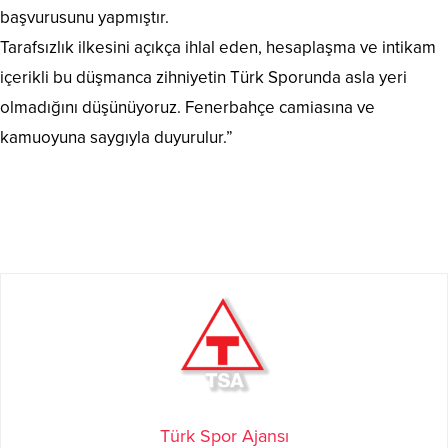
başvurusunu yapmıştır.
Tarafsızlık ilkesini açıkça ihlal eden, hesaplaşma ve intikam
içerikli bu düşmanca zihniyetin Türk Sporunda asla yeri
olmadığını düşünüyoruz. Fenerbahçe camiasına ve
kamuoyuna saygıyla duyurulur.”
Türk Spor Ajansı