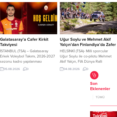
Fondo Başkent Bisiklet Yarışı
Olympos Regatta, 7-16 Ağustos
öncesinde hazırlıklar sürerken,
tarihleri arasında İstanbul’da
organizasyonun güvenli ve
gerçekleştirilecek. Türkiye
sorunsuz şekilde
Açıkdeniz Yarış Kulübü (TAYK),
gerçekleştirilebilmesi amacıyla
Türkiye Yelken Federasyonu ve
koordinasyon toplantısı düzenlendi.
Eker Süt Ürünleri iş birliğiyle
Tüm Kurumlar Bir Araya Geldi
organize edilen etkinlik, “Rüzgârı
Ankara Valiliği Toplantı Salonu’nda
Yakala” mottosuyla yelken
Galatasaray’a Cafer Kirkit
Uğur Soylu ve Mehmet Akif
Vali Yardımcısı Adem Öztürk
tutkunlarını bir araya getirecek.
Takviyesi
Yalçın’dan Finlandiya’da Zafer
başkanlığında gerçekleştirilen
Zengin Yarış Programı...
İSTANBUL (TSA) – Galatasaray
HELSİNKİ (TSA)- Milli sporcular
toplantıya; Ankara Gençlik ve Spor
Erkek Voleybol Takımı, 2026-2027
Uğur Soylu ile co-pilotu Mehmet
İl...
sezonu kadro yapılanması
Akif Yalçın, FIA Dünya Ralli
kapsamında Türk smaçör Cafer
Şampiyonası’nın (WRC) Finlandiya
05.08.2026
0
04.08.2026
0
Kirkit’i kadrosuna kattı. Sarı-kırmızılı
Rallisi’nde Masters klasmanını
kulüp, 1 yıllık sözleşme imzaladığı
birinci sırada tamamlayarak önemli
tecrübeli oyuncuyla yeni sezonda
bir başarıya imza attı. Evofone
Son
CEV Şampiyonlar Ligi’nde
Racing Team ve GP Garage My
Eklenenler
mücadele edecek. Bir Yıllık İmza
Team adına mücadele eden milli
TÜMÜ
Galatasaray, yeni sezon transfer
ekip, dünyanın en zorlu toprak
Ziraat
çalışmaları kapsamında Cafer Kirkit
rallileri arasında gösterilen
Türkiye
Red
ile 1 yıllık sözleşme imzaladığını
Finlandiya etabında...
Kupası’nın
Decathlon
Bull
açıkladı....
Takvimi