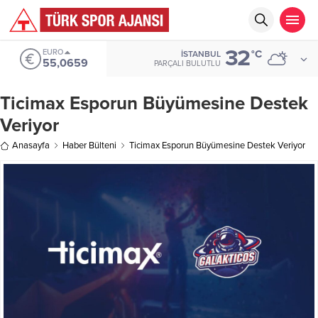
Betpasgiris.vip
restbetgiris.co
betpastakip.com
restbet.com
32
ALTIN
°C
betpas.com
İSTANBUL
6.521,17
PARÇALI BULUTLU
restbettakip.com
güvenilir
casino
Ticimax Esporun Büyümesine Destek
siteleri
casino
Veriyor
siteleri
canlı
Anasayfa
Haber Bülteni
Ticimax Esporun Büyümesine Destek Veriyor
casino
siteleri
deneme
bonusu
veren
siteler