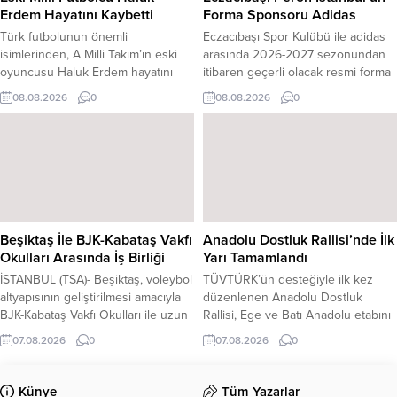
açıklandı....
Erdem Hayatını Kaybetti
Forma Sponsoru Adidas
Türk futbolunun önemli
Eczacıbaşı Spor Kulübü ile adidas
isimlerinden, A Milli Takım’ın eski
arasında 2026-2027 sezonundan
oyuncusu Haluk Erdem hayatını
itibaren geçerli olacak resmi forma
kaybetti. Erdem’in vefatı nedeniyle
sponsorluğu anlaşması imzalandı.
08.08.2026
0
08.08.2026
0
8, 9 ve 10 Ağustos tarihlerinde
Anlaşma kapsamında Eczacıbaşı
oynanacak Trendyol 1. Lig
Peron İstanbul’un maç, antrenman
karşılaşmaları öncesinde 1 dakikalık
ve seyahatlerde kullanacağı
saygı duruşunda bulunulacak.
ürünleri adidas sağlayacak.
İSTANBUL (TSA)- A Milli Takım’ın
İSTANBUL (TSA)- Eczacıbaşı Peron
eski futbolcularından Haluk
İstanbul, yeni sezon öncesinde
Erdem’in hayatını kaybettiği
adidas ile resmi forma sponsorluğu
açıklandı. Ay-yıldızlı formayı 1 kez
konusunda anlaşmaya vardı. 2026-
Beşiktaş İle BJK-Kabataş Vakfı
Anadolu Dostluk Rallisi’nde İlk
giyen...
2027 sezonundan itibaren
Okulları Arasında İş Birliği
Yarı Tamamlandı
başlayacak iş...
İSTANBUL (TSA)- Beşiktaş, voleybol
TÜVTÜRK’ün desteğiyle ilk kez
altyapısının geliştirilmesi amacıyla
düzenlenen Anadolu Dostluk
BJK-Kabataş Vakfı Okulları ile uzun
Rallisi, Ege ve Batı Anadolu etabını
vadeli bir iş birliğine gitti. Anlaşma;
tamamlayarak beşinci durağı
07.08.2026
0
07.08.2026
0
Beşiktaş Kulübü Saymanı ve
Pamukkale’ye ulaştı. Katılımcılar,
Voleybol Faaliyetlerinden Sorumlu
kültürel keşifleri sosyal sorumluluk
Yönetim Kurulu Üyesi Çağatay
etkinlikleriyle bir araya getirdi.
Künye
Tüm Yazarlar