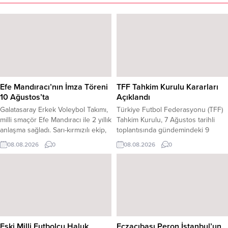
Efe Mandıracı’nın İmza Töreni
TFF Tahkim Kurulu Kararları
10 Ağustos’ta
Açıklandı
Galatasaray Erkek Voleybol Takımı,
Türkiye Futbol Federasyonu (TFF)
milli smaçör Efe Mandıracı ile 2 yıllık
Tahkim Kurulu, 7 Ağustos tarihli
anlaşma sağladı. Sarı-kırmızılı ekip,
toplantısında gündemindeki 9
yeni sezonda CEV Şampiyonlar
dosyayı karara bağladı. Kurul,
08.08.2026
0
08.08.2026
0
Ligi’nde de mücadele edecek.
Arnavutköy Belediyesi Futbol Spor
İSTANBUL (TSA)- Yeni sezon
Kulübü’nün iki futbolcusuyla
transfer çalışmalarını sürdüren
yaşadığı uyuşmazlıklarda toplam 4
Galatasaray Erkek Voleybol Takımı,
milyon 271 bin 903 lira 32 kuruş
son olarak İtalya’da Gas Sales
fesih tazminatına hükmetti.
Bluenergy Piacenza forması giyen
İSTANBUL (TSA)- TFF Tahkim
Efe Mandıracı’yı kadrosuna kattı.
Kurulu’nun 7 Ağustos 2026 tarihli
Sarı-kırmızılı kulüp, Türk...
toplantısında aldığı kararlar
Eski Milli Futbolcu Haluk
Eczacıbaşı Peron İstanbul’un