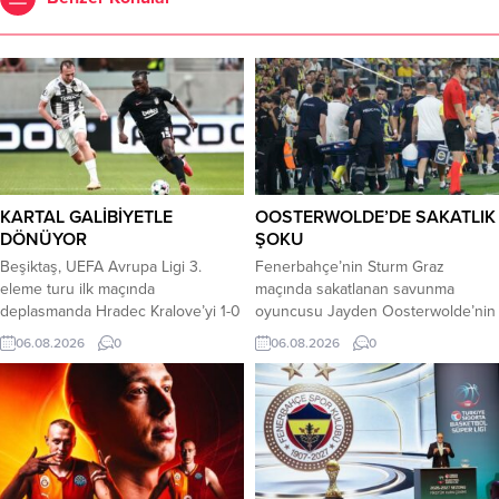
KARTAL GALİBİYETLE
OOSTERWOLDE’DE SAKATLIK
DÖNÜYOR
ŞOKU
Beşiktaş, UEFA Avrupa Ligi 3.
Fenerbahçe’nin Sturm Graz
eleme turu ilk maçında
maçında sakatlanan savunma
deplasmanda Hradec Kralove’yi 1-0
oyuncusu Jayden Oosterwolde’nin
mağlup ederek rövanş öncesi
arka adale tendonunda kısmi yırtık
06.08.2026
0
06.08.2026
0
önemli bir avantaj elde etti. Siyah-
tespit edildi. Sarı-lacivertli
beyazlı ekip, 10 kişi kaldığı
futbolcunun tedavisine başlanırken,
karşılaşmada Semih Kılıçsoy’un
Hollandalı oyuncunun yaklaşık 4 ila
golüyle galibiyete uzanırken,
6 hafta sahalardan uzak kalması
Avrupa kupalarındaki 100. zaferini
bekleniyor. İSTANBUL (TSA) –
de kutladı. HRADEC KRALOVE
Fenerbahçe, UEFA Şampiyonlar
(TSA) – UEFA Avrupa Ligi 3. eleme
Ligi 3. ön eleme turunda Sturm