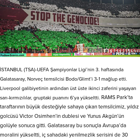
İSTANBUL (TSA)-UEFA Şampiyonlar Ligi’nin 3. haftasında
Galatasaray, Norveç temsilcisi Bodo/Glimt’i 3-1 mağlup etti.
Liverpool galibiyetinin ardından üst üste ikinci zaferini yaşayan
RAMS Park’ta
sarı-kırmızılılar, gruptaki puanını 6’ya yükseltti.
taraftarının büyük desteğiyle sahaya çıkan temsilcimiz, yıldız
golcüsü Victor Osimhen’in dublesi ve Yunus Akgün’ün
golüyle sonuca gitti. Galatasaray bu sonuçla Avrupa’da
moralini yükseltti, iç sahadaki yenilmezlik serisini de 30