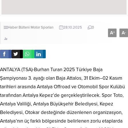
Haber Bülteni
Motor Sporları
28.10.2025
0
A
A
+
-
ANTALYA (TSA)-Burhan Turan 2025 Türkiye Baja
Şampiyonası 3. ayağı olan Baja Attalos, 31 Ekim–02 Kasım
tarihleri arasında Antalya Offroad ve Otomobil Spor Kulübü
tarafından Antalya Kepez’de gerçekleştirilecek. Spor Toto,
Antalya Valiliği, Antalya Büyükşehir Belediyesi, Kepez
Belediyesi, Otokar desteğinde düzenlenen organizasyon,
Antalya’nın üç farklı bölgesinde belirlenen zorlu etaplarda