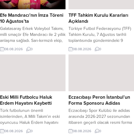
Efe Mandıracı’nın İmza Töreni
TFF Tahkim Kurulu Kararları
10 Ağustos’ta
Açıklandı
Galatasaray Erkek Voleybol Takımı,
Türkiye Futbol Federasyonu (TFF)
milli smaçör Efe Mandıracı ile 2 yıllık
Tahkim Kurulu, 7 Ağustos tarihli
anlaşma sağladı. Sarı-kırmızılı ekip,
toplantısında gündemindeki 9
yeni sezonda CEV Şampiyonlar
dosyayı karara bağladı. Kurul,
08.08.2026
0
08.08.2026
0
Ligi’nde de mücadele edecek.
Arnavutköy Belediyesi Futbol Spor
İSTANBUL (TSA)- Yeni sezon
Kulübü’nün iki futbolcusuyla
transfer çalışmalarını sürdüren
yaşadığı uyuşmazlıklarda toplam 4
Galatasaray Erkek Voleybol Takımı,
milyon 271 bin 903 lira 32 kuruş
son olarak İtalya’da Gas Sales
fesih tazminatına hükmetti.
Bluenergy Piacenza forması giyen
İSTANBUL (TSA)- TFF Tahkim
Efe Mandıracı’yı kadrosuna kattı.
Kurulu’nun 7 Ağustos 2026 tarihli
Sarı-kırmızılı kulüp, Türk...
toplantısında aldığı kararlar
Eski Milli Futbolcu Haluk
Eczacıbaşı Peron İstanbul’un
açıklandı....
Erdem Hayatını Kaybetti
Forma Sponsoru Adidas
Türk futbolunun önemli
Eczacıbaşı Spor Kulübü ile adidas
isimlerinden, A Milli Takım’ın eski
arasında 2026-2027 sezonundan
oyuncusu Haluk Erdem hayatını
itibaren geçerli olacak resmi forma
kaybetti. Erdem’in vefatı nedeniyle
sponsorluğu anlaşması imzalandı.
08.08.2026
0
08.08.2026
0