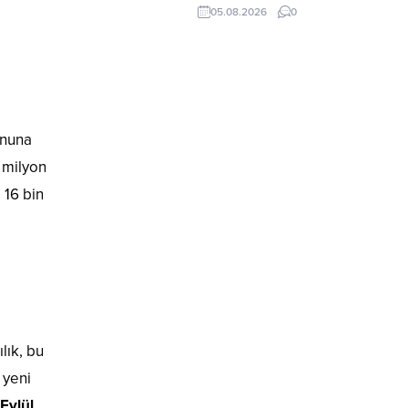
05.08.2026
0
onuna
0 milyon
 16 bin
lık, bu
 yeni
 Eylül