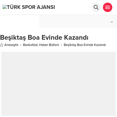
Betpasgiris.vip
restbetgiris.co
betpastakip.com
restbet.com
°C
betpas.com
İSTANBUL
HAFIF YAĞMURLU
restbettakip.com
güvenilir
casino
Beşiktaş Boa Evinde Kazandı
siteleri
casino
Anasayfa
Basketbol
,
Haber Bülteni
Beşiktaş Boa Evinde Kazandı
siteleri
canlı
casino
siteleri
deneme
bonusu
veren
siteler