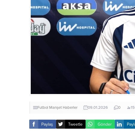
Futbol
Manşet Haberler
09.01.2026
0
15
Paylaş
Tweetle
Gönder
Payl