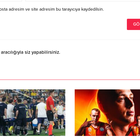
osta adresim ve site adresim bu tarayıcıya kaydedilsin.
acılığıyla siz yapabilirsiniz.