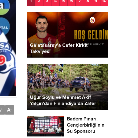
2
1
3
4
5
6
7
8
9
10
Galatasaray’a Cafer Kirkit
Takviyesi
Uğur Soylu ve Mehmet Akif
Yalçın’dan Finlandiya’da Zafer
A
A
+
-
Badem Pınarı,
Gençlerbirliği’nin
Su Sponsoru