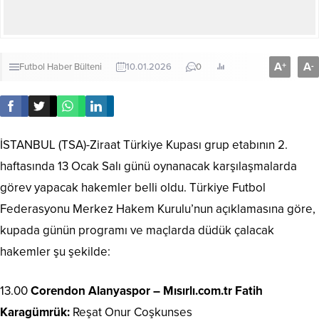
A
A
+
-
Futbol
Haber Bülteni
10.01.2026
0
İSTANBUL (TSA)-Ziraat Türkiye Kupası grup etabının 2.
haftasında 13 Ocak Salı günü oynanacak karşılaşmalarda
görev yapacak hakemler belli oldu. Türkiye Futbol
Federasyonu Merkez Hakem Kurulu’nun açıklamasına göre,
kupada günün programı ve maçlarda düdük çalacak
hakemler şu şekilde:
13.00
Corendon Alanyaspor – Mısırlı.com.tr Fatih
Karagümrük:
Reşat Onur Coşkunses