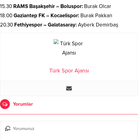
15.30
RAMS Başakşehir – Boluspor:
Burak Olcar
18.00
Gaziantep FK – Kocaelispor:
Burak Pakkan
20.30
Fethiyespor – Galatasaray:
Ayberk Demirbaş
Türk Spor Ajansı
Yorumlar