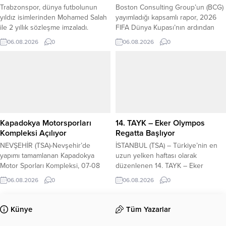
Trabzonspor, dünya futbolunun
Boston Consulting Group’un (BCG)
yıldız isimlerinden Mohamed Salah
yayımladığı kapsamlı rapor, 2026
ile 2 yıllık sözleşme imzaladı.
FIFA Dünya Kupası’nın ardından
Papara Park’ta binlerce taraftarın
futbol ekonomisini şekillendiren
06.08.2026
0
06.08.2026
0
önünde düzenlenen görkemli
yeni dinamikleri ortaya koydu.
törende bordo-mavili kulübe katılan
Rapora göre küresel futbol
Mısırlı futbolcu, “Hayatımda ilk kez
endüstrisi; gelir yoğunlaşması,
böyle bir karşılama görüyorum. Bu
finansal düzenlemeler ve artan maç
kulübe kupalar kazandırmak için
takvimi baskısıyla tarihi bir
buradayım.” dedi. TRABZON (TSA)
dönüşüm sürecinden geçiyor.
– Trabzonspor, uzun süredir
BOSTON (TSA) – Uluslararası
gündemi meşgul eden transferi
danışmanlık şirketi Boston
Kapadokya Motorsporları
14. TAYK – Eker Olympos
resmen...
Consulting Group (BCG), “The
Kompleksi Açılıyor
Regatta Başlıyor
Three...
NEVŞEHİR (TSA)-Nevşehir’de
İSTANBUL (TSA) – Türkiye’nin en
yapımı tamamlanan Kapadokya
uzun yelken haftası olarak
Motor Sporları Kompleksi, 07-08
düzenlenen 14. TAYK – Eker
Ağustos tarihlerinde MOTUL 2026
Olympos Regatta, 7 Ağustos’ta
06.08.2026
0
06.08.2026
0
Türkiye Karting Şampiyonası 4.
Kalamış açıklarında yapılacak J70
ayak yarışları ile ilk resmi
yarışlarıyla başlayacak.
organizasyonuna ev sahipliği
Organizasyon, 16 Ağustos’a kadar
Künye
Tüm Yazarlar
yapmaya hazırlanıyor. Motul, Spor
İstanbul’un farklı parkurlarında