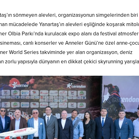
rtaş’ın sönmeyen alevleri, organizasyonun simgelerinden bir
nan mücadelede Yanartaş’ın alevleri eşliğinde koşarak mitolo
r Olbia Parkı’nda kurulacak expo alanı da festival atmosfer
a sineması, canlı konserler ve Anneler Günü’ne özel anne-çoc
ner World Series takviminde yer alan organizasyon, deniz
zorlu yapısıyla dünyanın en dikkat çekici skyrunning yarışla