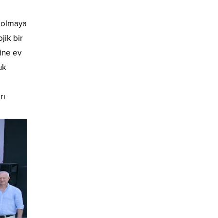
i olmaya
jik bir
ine ev
uk
rı