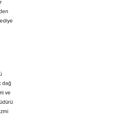
r
nden
lediye
ü
k dağ
ni ve
Müdürü
izmi