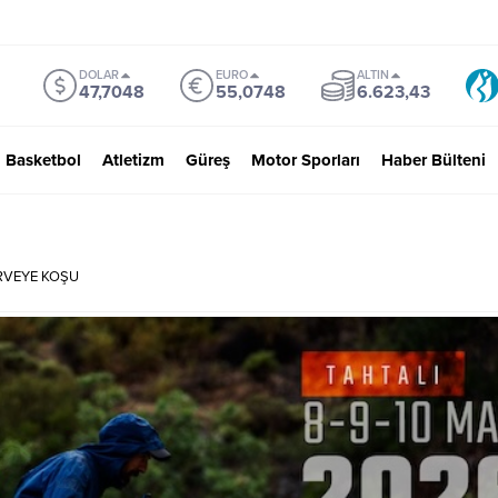
DOLAR
EURO
ALTIN
47,7048
55,0748
6.623,43
Basketbol
Atletizm
Güreş
Motor Sporları
Haber Bülteni
RVEYE KOŞU
Kumluca Bal Festivali İ
Sayım Başladı