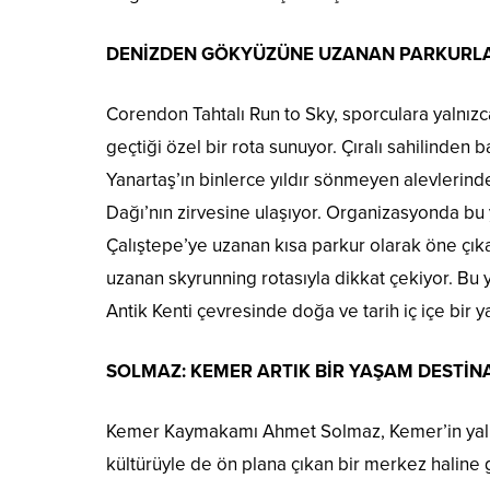
DENİZDEN GÖKYÜZÜNE UZANAN PARKURL
Corendon Tahtalı Run to Sky, sporculara yalnızca
geçtiği özel bir rota sunuyor. Çıralı sahilinden b
Yanartaş’ın binlerce yıldır sönmeyen alevlerinde
Dağı’nın zirvesine ulaşıyor. Organizasyonda bu
Çalıştepe’ye uzanan kısa parkur olarak öne çıka
uzanan skyrunning rotasıyla dikkat çekiyor. Bu 
Antik Kenti çevresinde doğa ve tarih iç içe bir 
SOLMAZ: KEMER ARTIK BİR YAŞAM DESTİ
Kemer Kaymakamı Ahmet Solmaz, Kemer’in yalnız
kültürüyle de ön plana çıkan bir merkez haline g