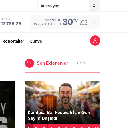
30
BIST
°C
İSTANBUL
13.785,25
PARÇALI BULUTLU
Röportajlar
Künye
Son Eklenenler
TÜMÜ
çin Geri
Kapadokya Motorsporları
14. TAYK – 
Kompleksi Açılıyor
Başlıyor