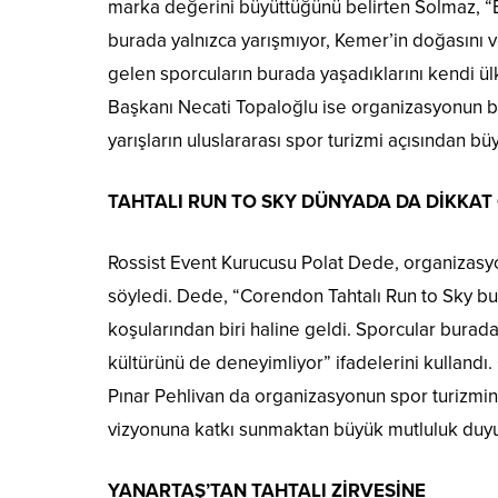
marka değerini büyüttüğünü belirten Solmaz, “B
burada yalnızca yarışmıyor, Kemer’in doğasını 
gelen sporcuların burada yaşadıklarını kendi ül
Başkanı Necati Topaloğlu ise organizasyonun bö
yarışların uluslararası spor turizmi açısından büy
TAHTALI RUN TO SKY DÜNYADA DA DİKKAT
Rossist Event Kurucusu Polat Dede, organizasyo
söyledi. Dede, “Corendon Tahtalı Run to Sky bu
koşularından biri haline geldi. Sporcular burada
kültürünü de deneyimliyor” ifadelerini kulland
Pınar Pehlivan da organizasyonun spor turizmine 
vizyonuna katkı sunmaktan büyük mutluluk duyu
YANARTAŞ’TAN TAHTALI ZİRVESİNE