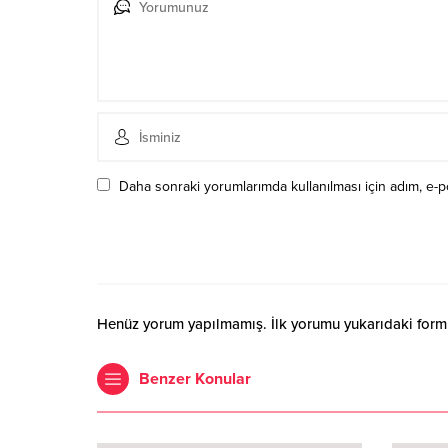
Daha sonraki yorumlarımda kullanılması için adım, e-p
Henüz yorum yapılmamış. İlk yorumu yukarıdaki form ar
Benzer Konular