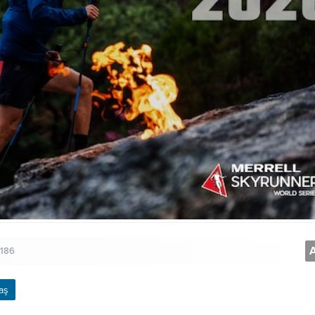
186
aş