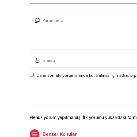
Daha sonraki yorumlarımda kullanılması için adım, e-p
Henüz yorum yapılmamış. İlk yorumu yukarıdaki form ar
Benzer Konular