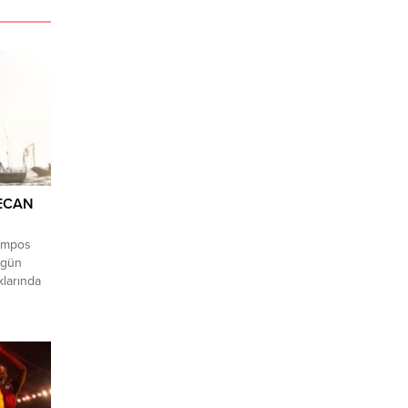
ECAN
lympos
 gün
klarında
nde Team
 gün
z Yarış
 iş