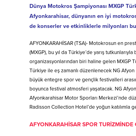
Dünya Motokros Şampiyonası MXGP Türkiy
Afyonkarahisar, dünyanın en iyi motokros
de konserler ve etkinliklerle milyonları b
AFYONKARAHİSAR (TSA)- Motokrosun en prestij
(MXGP), bu yıl da Türkiye’de yarış tutkunlarıyla 
organizasyonlarından biri haline gelen MXGP Tü
Türkiye ile eş zamanlı düzenlenecek NG Afyon M
büyük entegre spor ve gençlik festivalleri aras
boyunca festival atmosferi yaşatacak. NG Afyon
Afyonkarahisar Motor Sporları Merkezi’nde düz
Radisson Collection Hotel’de yoğun katılımla ger
AFYONKARAHİSAR SPOR TURİZMİNDE 