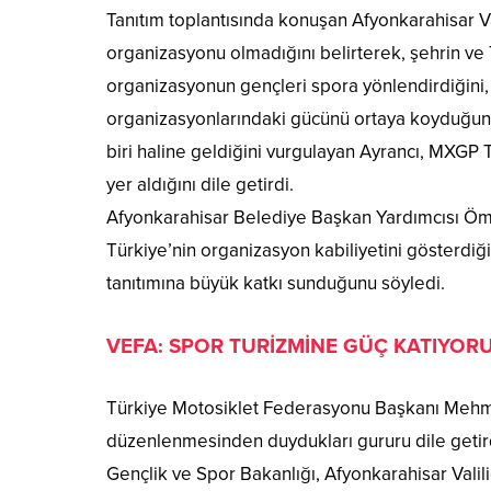
Tanıtım toplantısında konuşan Afyonkarahisar Va
organizasyonu olmadığını belirterek, şehrin ve T
organizasyonun gençleri spora yönlendirdiğini, 
organizasyonlarındaki gücünü ortaya koyduğunu
biri haline geldiğini vurgulayan Ayrancı, MXGP
yer aldığını dile getirdi.
Afyonkarahisar Belediye Başkan Yardımcısı Ömer
Türkiye’nin organizasyon kabiliyetini gösterdiğ
tanıtımına büyük katkı sunduğunu söyledi.
VEFA: SPOR TURİZMİNE GÜÇ KATIYOR
Türkiye Motosiklet Federasyonu Başkanı Mehme
düzenlenmesinden duydukları gururu dile getird
Gençlik ve Spor Bakanlığı, Afyonkarahisar Vali