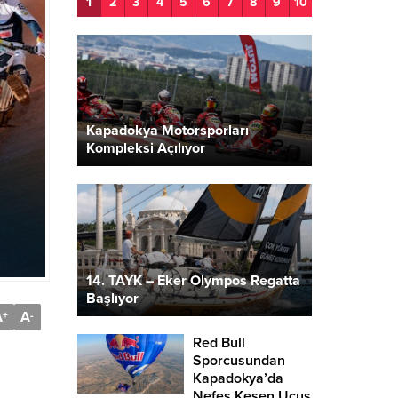
2
1
3
4
5
6
7
8
9
10
Kapadokya Motorsporları
Kompleksi Açılıyor
14. TAYK – Eker Olympos Regatta
Başlıyor
A
A
+
-
Red Bull
Sporcusundan
Kapadokya’da
Nefes Kesen Uçuş