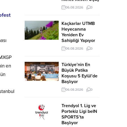
06.08.2026
0
ofest
Kaçkarlar UTMB
Heyecanına
Yeniden Ev
ası
Sahipliği Yapıyor
06.08.2026
0
. MXGP
Türkiye’nin En
nin en
Büyük Patika
gün
Koşusu 5 Eylül’de
Başlıyor
a
06.08.2026
0
stanbul
Trendyol 1. Lig ve
Portekiz Ligi beIN
SPORTS’ta
Başlıyor