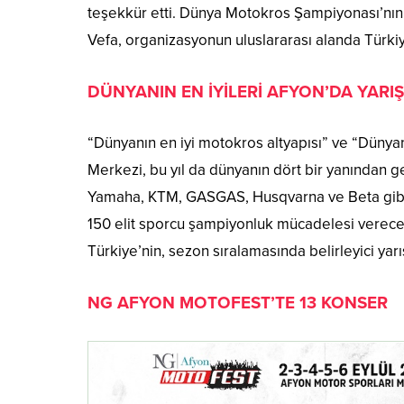
teşekkür etti. Dünya Motokros Şampiyonası’nın
Vefa, organizasyonun uluslararası alanda Türkiy
DÜNYANIN EN İYİLERİ AFYON’DA YARI
“Dünyanın en iyi motokros altyapısı” ve “Dünya
Merkezi, bu yıl da dünyanın dört bir yanından 
Yamaha, KTM, GASGAS, Husqvarna ve Beta gibi d
150 elit sporcu şampiyonluk mücadelesi verece
Türkiye’nin, sezon sıralamasında belirleyici yarı
NG AFYON MOTOFEST’TE 13 KONSER