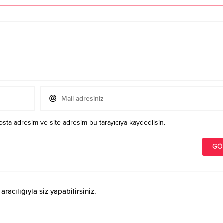
osta adresim ve site adresim bu tarayıcıya kaydedilsin.
acılığıyla siz yapabilirsiniz.