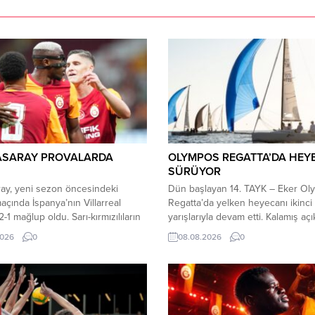
ASARAY PROVALARDA
OLYMPOS REGATTA’DA HEY
SÜRÜYOR
ray, yeni sezon öncesindeki
Dün başlayan 14. TAYK – Eker O
maçında İspanya’nın Villarreal
Regatta’da yelken heyecanı ikinci
2-1 mağlup oldu. Sarı-kırmızılıların
yarışlarıyla devam etti. Kalamış açı
ictor Osimhen atarken, Teknik
gerçekleştirilen J70 mücadelesi
2026
0
08.08.2026
0
Okan Buruk karşılaşmada çift sarı
Nautique Yachting, üst üste ikinci
raç edildi. İSTANBUL (TSA)-
genel klasman liderliğini korudu.
ay, yeni sezon hazırlıkları
İSTANBUL (TSA)- Türkiye Açıkdeni
a Villarreal ile karşı karşıya
Kulübü (TAYK), Türkiye Yelken
li Sami Yen Spor Kompleksi RAMS
Federasyonu ve Eker Süt Ürünleri