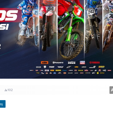
102
aş