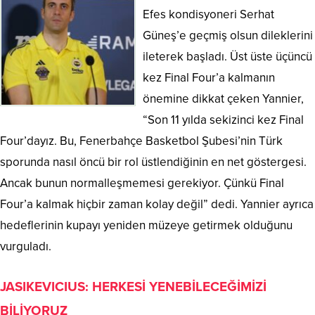
Efes kondisyoneri Serhat
Güneş’e geçmiş olsun dileklerini
ileterek başladı. Üst üste üçüncü
kez Final Four’a kalmanın
önemine dikkat çeken Yannier,
“Son 11 yılda sekizinci kez Final
Four’dayız. Bu, Fenerbahçe Basketbol Şubesi’nin Türk
sporunda nasıl öncü bir rol üstlendiğinin en net göstergesi.
Ancak bunun normalleşmemesi gerekiyor. Çünkü Final
Four’a kalmak hiçbir zaman kolay değil” dedi. Yannier ayrıca
hedeflerinin kupayı yeniden müzeye getirmek olduğunu
vurguladı.
JASIKEVICIUS: HERKESİ YENEBİLECEĞİMİZİ
BİLİYORUZ