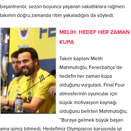
başantrenör, sezon boyunca yaşanan sakatlıklara rağmen
takımın doğru zamanda ritim yakaladığını da söyledi.
MELİH: HEDEF HER ZAMAN
KUPA
Takım kaptanı Melih
Mahmutoğlu, Fenerbahçe’de
hedefin her zaman kupa
olduğunu vurguladı. Final Four
atmosferinin oyuncular için
büyük motivasyon kaynağı
olduğunu belirten Mahmutoğlu,
“Buraya gelmek büyük başarı
ama işimiz bitmedi. Hedefimiz Olympiacos karşısında iyi