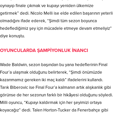
oynayıp finale çıkmak ve kupayı yeniden ülkemize
getirmek” dedi. Nicolo Melli ise elde edilen başarının yeterli
olmadığını ifade ederek, “Şimdi tüm sezon boyunca
hedeflediğimiz şey için mücadele etmeye devam etmeliyiz”
diye konuştu.
OYUNCULARDA ŞAMPİYONLUK İNANCI
Wade Baldwin, sezon başından bu yana hedeflerinin Final
Four’a ulaşmak olduğunu belirterek, “Şimdi önümüzde
kazanmamız gereken iki maç kaldı” ifadelerini kullandı.
Tarık Biberovic ise Final Four’a kalmanın artık alışkanlık gibi
görünse de her sezonun farklı bir hikâyesi olduğunu söyledi.
Milli oyuncu, “Kupayı kaldırmak için her şeyimizi ortaya
koyacağız” dedi. Talen Horton-Tucker da Fenerbahçe gibi