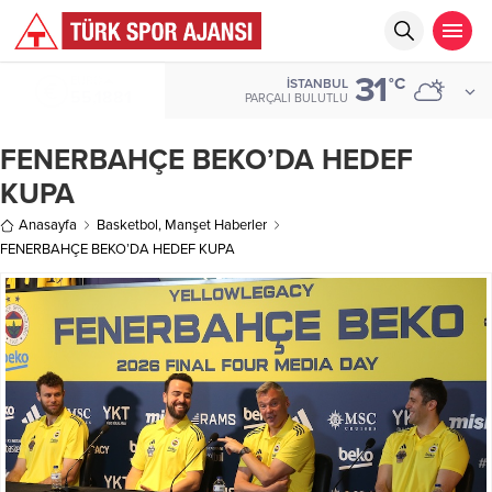
Betpasgiris.vip
restbetgiris.co
betpastakip.com
restbet.com
31
ALTIN
°C
betpas.com
İSTANBUL
6.660,55
PARÇALI BULUTLU
restbettakip.com
güvenilir
casino
FENERBAHÇE BEKO’DA HEDEF
siteleri
casino
KUPA
siteleri
canlı
Anasayfa
Basketbol
,
Manşet Haberler
casino
FENERBAHÇE BEKO’DA HEDEF KUPA
siteleri
deneme
bonusu
veren
siteler