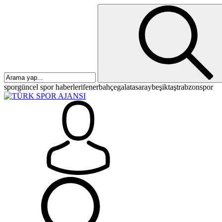
Betpasgiris.vip
restbetgiris.co
betpastakip.com
restbet.com
betpas.com
restbettakip.com
güvenilir
casino
spor
güncel spor haberleri
fenerbahçe
galatasaray
beşiktaş
trabzonspor
siteleri
casino
siteleri
canlı
casino
siteleri
deneme
bonusu
veren
siteler