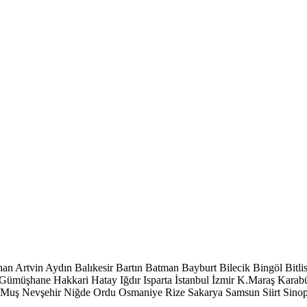
han
Artvin
Aydın
Balıkesir
Bartın
Batman
Bayburt
Bilecik
Bingöl
Bitli
Gümüşhane
Hakkari
Hatay
Iğdır
Isparta
İstanbul
İzmir
K.Maraş
Karab
Muş
Nevşehir
Niğde
Ordu
Osmaniye
Rize
Sakarya
Samsun
Siirt
Sino