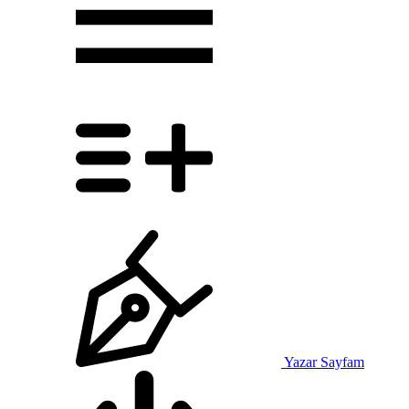
Yazar Sayfam