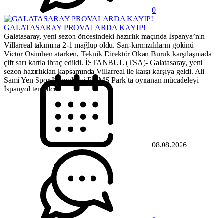
0
GALATASARAY PROVALARDA KAYIP!
Galatasaray, yeni sezon öncesindeki hazırlık maçında İspanya’nın
Villarreal takımına 2-1 mağlup oldu. Sarı-kırmızılıların golünü
Victor Osimhen atarken, Teknik Direktör Okan Buruk karşılaşmada
çift sarı kartla ihraç edildi. İSTANBUL (TSA)- Galatasaray, yeni
sezon hazırlıkları kapsamında Villarreal ile karşı karşıya geldi. Ali
Sami Yen Spor Kompleksi RAMS Park’ta oynanan mücadeleyi
İspanyol temsilcisi...
08.08.2026