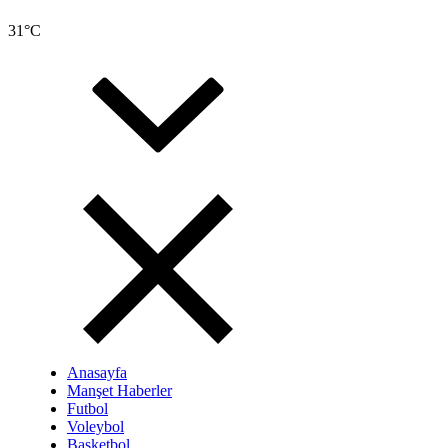
31
°C
Anasayfa
Manşet Haberler
Futbol
Voleybol
Basketbol