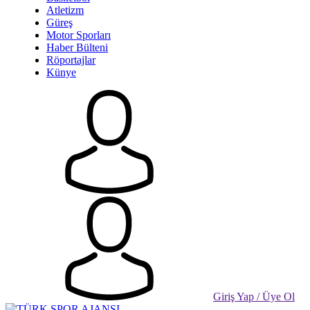
Atletizm
Güreş
Motor Sporları
Haber Bülteni
Röportajlar
Künye
Giriş Yap / Üye Ol