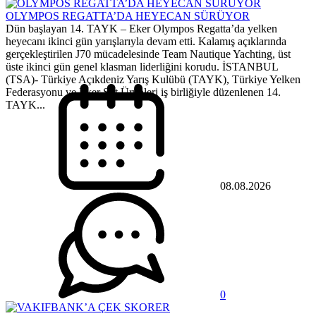
OLYMPOS REGATTA’DA HEYECAN SÜRÜYOR
Dün başlayan 14. TAYK – Eker Olympos Regatta’da yelken
heyecanı ikinci gün yarışlarıyla devam etti. Kalamış açıklarında
gerçekleştirilen J70 mücadelesinde Team Nautique Yachting, üst
üste ikinci gün genel klasman liderliğini korudu. İSTANBUL
(TSA)- Türkiye Açıkdeniz Yarış Kulübü (TAYK), Türkiye Yelken
Federasyonu ve Eker Süt Ürünleri iş birliğiyle düzenlenen 14.
TAYK...
08.08.2026
0