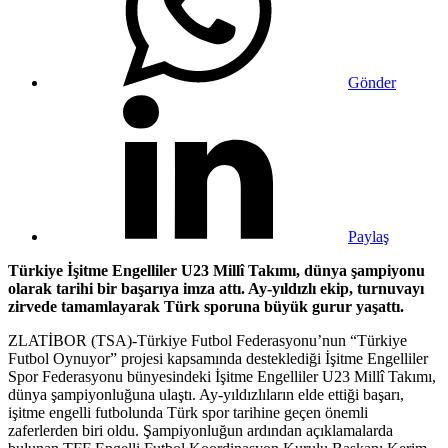
Gönder
Paylaş
Türkiye İşitme Engelliler U23 Millî Takımı, dünya şampiyonu
olarak tarihi bir başarıya imza attı. Ay-yıldızlı ekip, turnuvayı
zirvede tamamlayarak Türk sporuna büyük gurur yaşattı.
ZLATİBOR (TSA)-Türkiye Futbol Federasyonu’nun “Türkiye
Futbol Oynuyor” projesi kapsamında desteklediği İşitme Engelliler
Spor Federasyonu bünyesindeki İşitme Engelliler U23 Millî Takımı,
dünya şampiyonluğuna ulaştı. Ay-yıldızlıların elde ettiği başarı,
işitme engelli futbolunda Türk spor tarihine geçen önemli
zaferlerden biri oldu. Şampiyonluğun ardından açıklamalarda