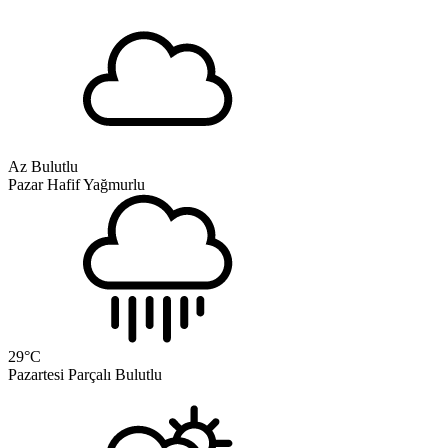
Az Bulutlu
Pazar
Hafif Yağmurlu
29
°C
Pazartesi
Parçalı Bulutlu