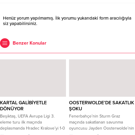
Henüz yorum yapılmamış. İlk yorumu yukarıdaki form aracılığıyla
siz yapabilirsiniz.
Benzer Konular
KARTAL GALİBİYETLE
OOSTERWOLDE’DE SAKATLIK
DÖNÜYOR
ŞOKU
Beşiktaş, UEFA Avrupa Ligi 3.
Fenerbahçe’nin Sturm Graz
eleme turu ilk maçında
maçında sakatlanan savunma
deplasmanda Hradec Kralove’yi 1-0
oyuncusu Jayden Oosterwolde’nin
mağlup ederek rövanş öncesi
arka adale tendonunda kısmi yırtık