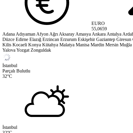
ALTIN
6.521,17
Adana
Adıyaman
Afyon
Ağrı
Aksaray
Amasya
Ankara
Antalya
Arda
Düzce
Edirne
Elazığ
Erzincan
Erzurum
Eskişehir
Gaziantep
Giresun
Kilis
Kocaeli
Konya
Kütahya
Malatya
Manisa
Mardin
Mersin
Muğla
Yalova
Yozgat
Zonguldak
İstanbul
Parçalı Bulutlu
32
°C
İstanbul
32
°C