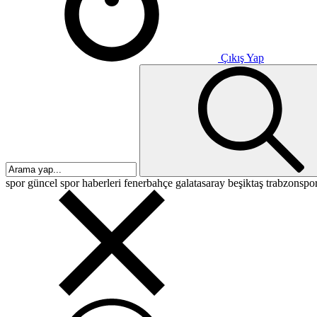
Çıkış Yap
spor
güncel spor haberleri
fenerbahçe
galatasaray
beşiktaş
trabzonspo