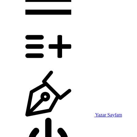
Yazar Sayfam