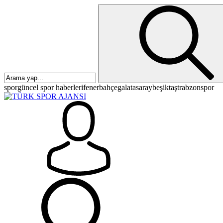
Betpasgiris.vip
restbetgiris.co
betpastakip.com
restbet.com
betpas.com
restbettakip.com
güvenilir
casino
spor
güncel spor haberleri
fenerbahçe
galatasaray
beşiktaş
trabzonspor
siteleri
casino
siteleri
canlı
casino
siteleri
deneme
bonusu
veren
siteler