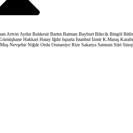
han
Artvin
Aydın
Balıkesir
Bartın
Batman
Bayburt
Bilecik
Bingöl
Bitli
Gümüşhane
Hakkari
Hatay
Iğdır
Isparta
İstanbul
İzmir
K.Maraş
Karab
Muş
Nevşehir
Niğde
Ordu
Osmaniye
Rize
Sakarya
Samsun
Siirt
Sino