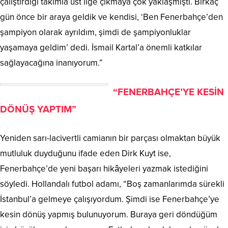
çalıştırdığı takımla üst lige çıkmaya çok yaklaşmıştı. Birkaç
gün önce bir araya geldik ve kendisi, ‘Ben Fenerbahçe’den
şampiyon olarak ayrıldım, şimdi de şampiyonluklar
yaşamaya geldim’ dedi. İsmail Kartal’a önemli katkılar
sağlayacağına inanıyorum.”
“FENERBAHÇE’YE KESİN
DÖNÜŞ YAPTIM”
Yeniden sarı-lacivertli camianın bir parçası olmaktan büyük
mutluluk duyduğunu ifade eden Dirk Kuyt ise,
Fenerbahçe’de yeni başarı hikâyeleri yazmak istediğini
söyledi. Hollandalı futbol adamı, “Boş zamanlarımda sürekli
İstanbul’a gelmeye çalışıyordum. Şimdi ise Fenerbahçe’ye
kesin dönüş yapmış bulunuyorum. Buraya geri döndüğüm