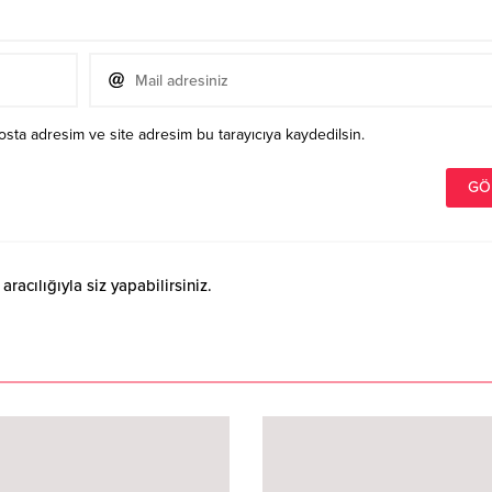
osta adresim ve site adresim bu tarayıcıya kaydedilsin.
acılığıyla siz yapabilirsiniz.