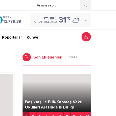
31
BIST
°C
İSTANBUL
13.779,39
PARÇALI BULUTLU
Röportajlar
Künye
Son Eklenenler
TÜMÜ
Beşiktaş İle BJK-Kabataş Vakfı
Anadolu Dost
Okulları Arasında İş Birliği
Yarı Tamam