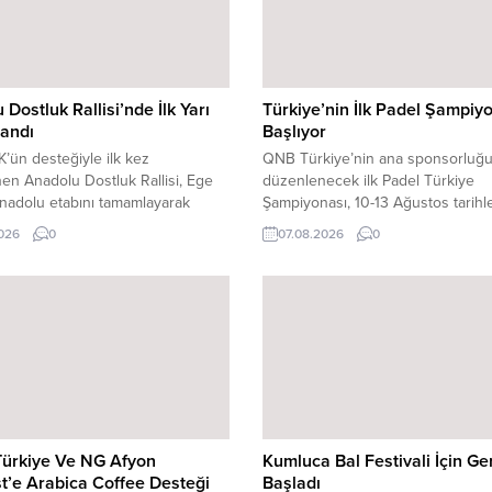
Dostluk Rallisi’nde İlk Yarı
Türkiye’nin İlk Padel Şampiy
andı
Başlıyor
ün desteğiyle ilk kez
QNB Türkiye’nin ana sponsorluğ
en Anadolu Dostluk Rallisi, Ege
düzenlenecek ilk Padel Türkiye
Anadolu etabını tamamlayarak
Şampiyonası, 10-13 Ağustos tarihl
urağı Pamukkale’ye ulaştı.
İstanbul’da gerçekleştirilecek. Çift
026
0
07.08.2026
0
ar, kültürel keşifleri sosyal
ve Çift Erkekler kategorilerindeki
k etkinlikleriyle bir araya getirdi.
organizasyon, 13 Ağustos’taki fina
(TSA)- TÜVTÜRK ile Dışişleri
karşılaşmaları ve ödül töreniyle
 Avrupa Birliği Başkanlığının
tamamlanacak. İSTANBUL (TSA)- 
iyle gerçekleştirilen Anadolu
Türkiye ile Türkiye Tenis Federa
allisi’nin ilk yarısı tamamlandı.
(TTF) iş birliğinde düzenlenecek i
 Sultanahmet’ten 2 Ağustos’ta
Türkiye Şampiyonası için geri say
lli;...
başladı. İstanbul...
ürkiye Ve NG Afyon
Kumluca Bal Festivali İçin Ge
t’e Arabica Coffee Desteği
Başladı