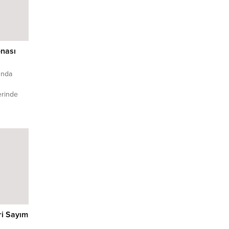
onası
unda
erinde
 Kadınlar
l
QNB
syonu
lk Padel
ım
ri Sayım