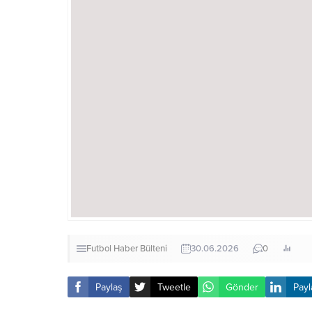
Futbol
Haber Bülteni
30.06.2026
0
Paylaş
Tweetle
Gönder
Payl