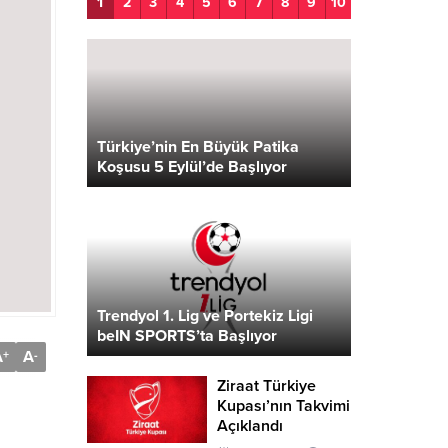
1
2
3
4
5
6
7
8
9
10
Türkiye’nin En Büyük Patika
Koşusu 5 Eylül’de Başlıyor
Trendyol 1. Lig ve Portekiz Ligi
beIN SPORTS’ta Başlıyor
A
A
+
-
Ziraat Türkiye
Kupası’nın Takvimi
Açıklandı