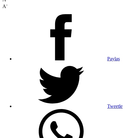
-
A
Paylaş
Tweetle