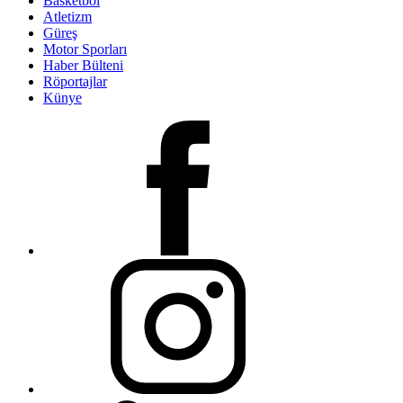
Basketbol
Atletizm
Güreş
Motor Sporları
Haber Bülteni
Röportajlar
Künye