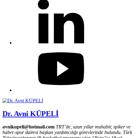
Dr. Avni KÜPELİ
avnikupeli@hotmail.com
TRT’de, uzun yıllar muhabir, spiker ve
haber-spor dairesi başkan yardımcılığı görevlerinde bulundu. Türk
Televizyonlarının ilk basketbol programı olan “Pota”yı 18 yıl