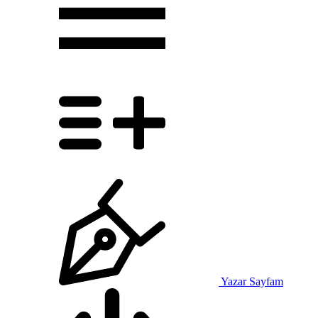
Yazar Sayfam