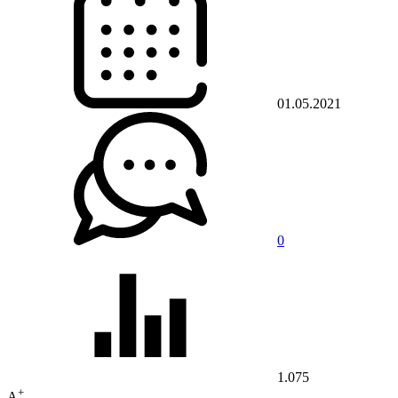
01.05.2021
0
1.075
+
A