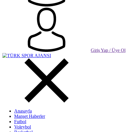
Giriş Yap / Üye Ol
Anasayfa
Manşet Haberler
Futbol
Voleybol