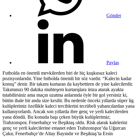
Gönder
Paylaş
Futbolda en önemli mevkilerden biri de hiç kuşkusuz kaleci
pozisyonlarıdır. Yine futbolda önemli bir söz vardır. “Kalecin kadar
konuş” denir. Bir takımı kurtaran da kaybettiren de yine kalecilerdir.
Takımınızı 90 dakika muhteşem kurtarışlara imza atarak ayakta
tutabilirsiniz ama maçın uzatma anlarında öyle bir gol yersiniz ki,
bütün ihale bir anda size kesilir. Bu nedenle önceki yıllarda süper lig
kulüplerimiz özellikle kaleci tercihlerini tecrübeli yabancılardan yana
kullanıyorlardı. Ancak son yıllarda ibre genç ve yerli kalecilerden
yana döndü. Bu konuda başı çeken büyük kulüplerimiz;
Trabzonspor, Fenerbahçe ve Beşiktaş oldu. Risk alarak kalelerini
genç ve yerli kalecilerine emanet eden Trabzonspor’da Uğurcan
Çakır, Fenerbahçe’de Altay Bayındır ve Beşiktaş’ta Ersin