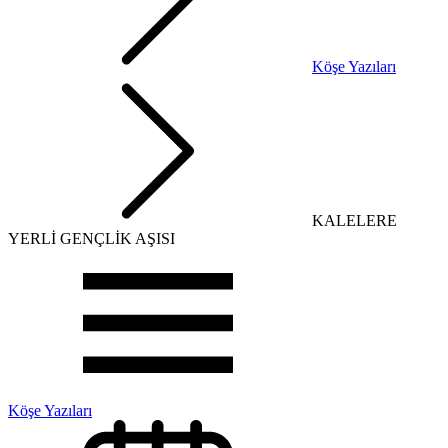
Köşe Yazıları
KALELERE
YERLİ GENÇLİK AŞISI
Köşe Yazıları