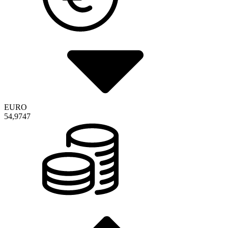
EURO
54,9747