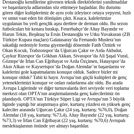
Destanoğlu kendilerine güvenen teknik direktörlerini yanıltmadılar
ve başarılarıyla adlarından söz ettirmeye başladılar. Bu durumu
gören diğer kulüplerimiz de aynı yolu izleyince ortaya yepyeni, hızlı
ve umut vaat eden bir dönüşüm çıktı. Kısaca, kalelerimize
uygulanan bu yerli gençlik aşısı dertlere de derman oldu. Bu sezon
futbolcuları bir kenara bırakıp, Fenerbahçe’de Altay Bayındır ve
Harun Tekin, Beşiktaş’ta Ersin Destanoğlu ve Utku Yuvakuran (ZB
Türkiye Kupası maçları) Galatasaray’da Fernando Muslera’nın
sakatlığı nedeniyle forma giyemediği dönemde Fatih Öztürk ve
Okan Kocuk, Trabzonspor’da Uğurcan Çakır ve Arda Akbulut,
Çaykur Rizespor’da Gökhan Akkan, Sivasspor’da Ali Şaşal Vural,
Göztepe’de İrfan Can Eğribayat ve Arda Özçimen, Hatayspor’da
Akın Alkan ve Kayserispor’da Doğan Alemdar’ın başarılarını ve
kalelerini gole kapatmalarını konuşur olduk. Sadece bizler mi
konuşur olduk? Tabii ki hayır. Avrupa’nın güçlü kulüpleri de genç
yeteneklerimizi konuşur ve onları radarlarına alır oldu. Bu arada
Avrupa Liglerinde ve diğer turnuvalarda ileri seviyede veri toplama
merkezi olan OPTA’nın araştırmalarında genç kalecilerimiz ön
plandaydı. OPTA’nın Türkiye Süper Ligi ve Avrupa’nın 5 büyük
liginde yaptığı bir araştırmaya göre, kurtarış yüzdesi en yüksek genç
kaleciler arasında Uğurcan Çakır (24 yaş, kurtarış: %76,0), Doğan
Alemdar (18 yaş, kurtarış: %73,4), Altay Bayındır (22 yaş, kurtarış:
%73,3) ve İrfan Can Eğribayat (22 yaş, kurtarış: %70,6) Avrupalı
meslektaşlarının önünde yer almayı başardılar.