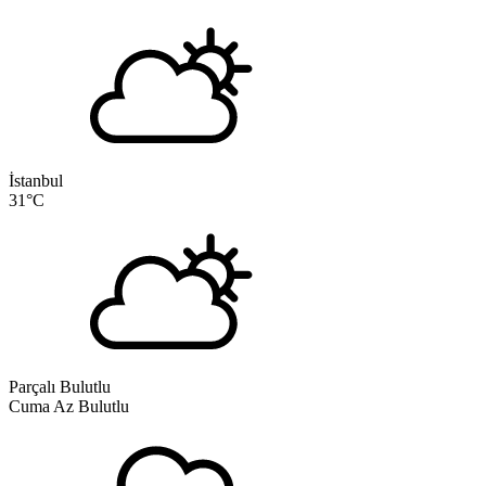
İstanbul
31
°C
Parçalı Bulutlu
Cuma
Az Bulutlu