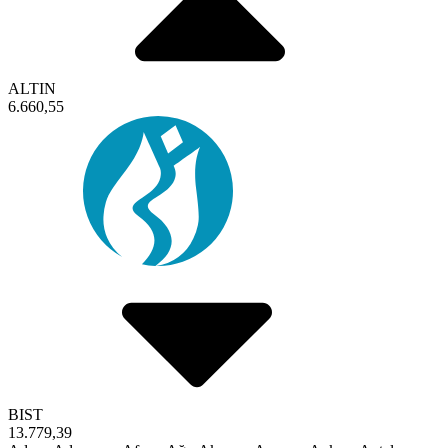
ALTIN
6.660,55
BIST
13.779,39