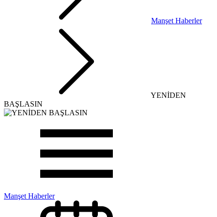
Manşet Haberler
YENİDEN
BAŞLASIN
Manşet Haberler