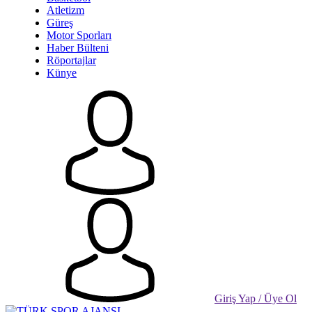
Atletizm
Güreş
Motor Sporları
Haber Bülteni
Röportajlar
Künye
Giriş Yap / Üye Ol