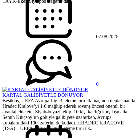
TAYK-Eker Olympos Regatta’da...
07.08.2026
0
KARTAL GALİBİYETLE DÖNÜYOR
Beşiktaş, UEFA Avrupa Ligi 3. eleme turu ilk maçında deplasmanda
Hradec Kralove’yi 1-0 mağlup ederek rövanş öncesi önemli bir
avantaj elde etti. Siyah-beyazlı ekip, 10 kişi kaldığı karşılaşmada
Semih Kılıçsoy’un golüyle galibiyete uzanırken, Avrupa
kupalarındaki 100. zaferini de kutladı. HRADEC KRALOVE
(TSA) – UEFA Avrupa Ligi 3. eleme turu ilk...