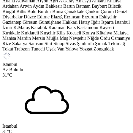
Adana
Adıyaman
Afyon
Ağrı
Aksaray
Amasya
Ankara
Antalya
Ardahan
Artvin
Aydın
Balıkesir
Bartın
Batman
Bayburt
Bilecik
Bingöl
Bitlis
Bolu
Burdur
Bursa
Çanakkale
Çankırı
Çorum
Denizli
Diyarbakır
Düzce
Edirne
Elazığ
Erzincan
Erzurum
Eskişehir
Gaziantep
Giresun
Gümüşhane
Hakkari
Hatay
Iğdır
Isparta
İstanbul
İzmir
K.Maraş
Karabük
Karaman
Kars
Kastamonu
Kayseri
Kırıkkale
Kırklareli
Kırşehir
Kilis
Kocaeli
Konya
Kütahya
Malatya
Manisa
Mardin
Mersin
Muğla
Muş
Nevşehir
Niğde
Ordu
Osmaniye
Rize
Sakarya
Samsun
Siirt
Sinop
Sivas
Şanlıurfa
Şırnak
Tekirdağ
Tokat
Trabzon
Tunceli
Uşak
Van
Yalova
Yozgat
Zonguldak
İstanbul
Az Bulutlu
31
°C
İstanbul
31
°C