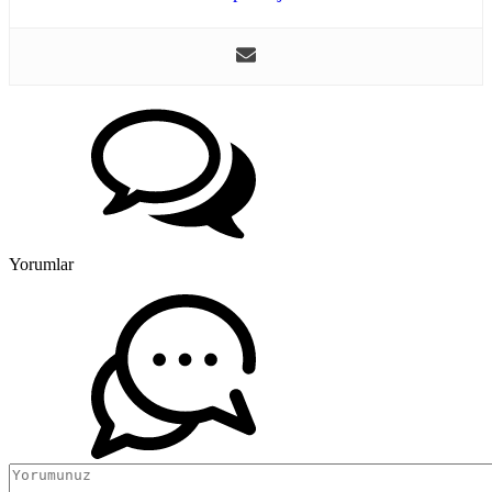
Yorumlar