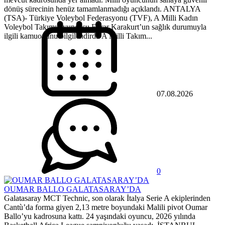
dönüş sürecinin henüz tamamlanmadığı açıklandı. ANTALYA
(TSA)- Türkiye Voleybol Federasyonu (TVF), A Milli Kadın
Voleybol Takımı oyuncusu Ebrar Karakurt’un sağlık durumuyla
ilgili kamuoyunu bilgilendirdi. A Milli Takım...
07.08.2026
0
OUMAR BALLO GALATASARAY’DA
Galatasaray MCT Technic, son olarak İtalya Serie A ekiplerinden
Cantù’da forma giyen 2,13 metre boyundaki Malili pivot Oumar
Ballo’yu kadrosuna kattı. 24 yaşındaki oyuncu, 2026 yılında