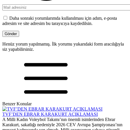
Daha sonraki yorumlarımda kullanılması için adım, e-posta
adresim ve site adresim bu tarayıcıya kaydedilsin.
Henüz yorum yapılmamış. İlk yorumu yukarıdaki form aracılığıyla
siz yapabilirsiniz.
Benzer Konular
TVF’DEN EBRAR KARAKURT AÇIKLAMASI
A Milli Kadın Voleybol Takımı’nın önemli isimlerinden Ebrar
Karakurt, sakatlığı nedeniyle 2026 CEV Avrupa Şampiyonası’nın
mevcut kadrosunda yer almadı. Milli oyuncunun sahaya güvenli