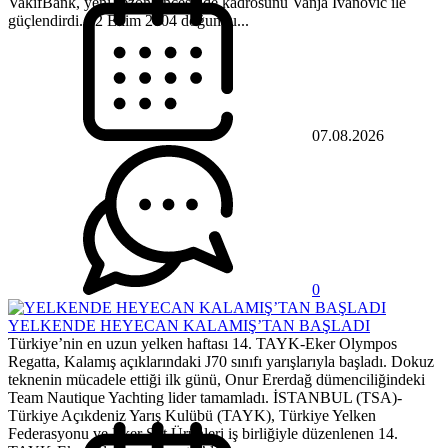
VakıfBank, yeni sezon öncesinde kadrosunu Vanja Ivanovic ile
güçlendirdi. 22 Ekim 2004 doğumlu...
07.08.2026
0
YELKENDE HEYECAN KALAMIŞ’TAN BAŞLADI
Türkiye’nin en uzun yelken haftası 14. TAYK-Eker Olympos
Regatta, Kalamış açıklarındaki J70 sınıfı yarışlarıyla başladı. Dokuz
teknenin mücadele ettiği ilk günü, Onur Ererdağ dümenciliğindeki
Team Nautique Yachting lider tamamladı. İSTANBUL (TSA)-
Türkiye Açıkdeniz Yarış Kulübü (TAYK), Türkiye Yelken
Federasyonu ve Eker Süt Ürünleri iş birliğiyle düzenlenen 14.