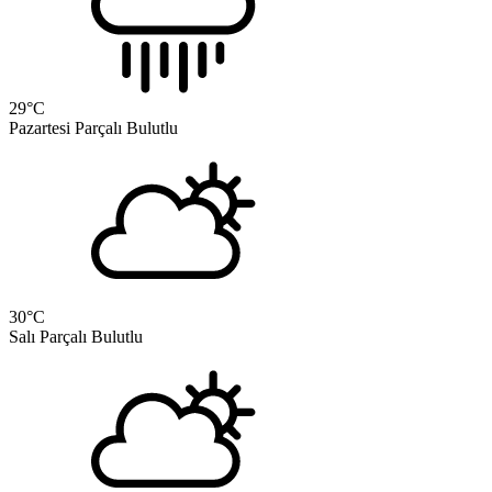
29
°C
Pazartesi
Parçalı Bulutlu
30
°C
Salı
Parçalı Bulutlu