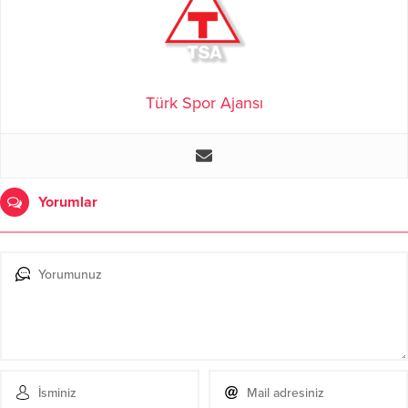
Türk Spor Ajansı
Yorumlar