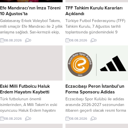
Efe Mandıracı’nın İmza Töreni
TFF Tahkim Kurulu Kararları
10 Ağustos’ta
Açıklandı
Galatasaray Erkek Voleybol Takımı,
Türkiye Futbol Federasyonu (TFF)
milli smaçör Efe Mandıracı ile 2 yıllık
Tahkim Kurulu, 7 Ağustos tarihli
anlaşma sağladı. Sarı-kırmızılı ekip,
toplantısında gündemindeki 9
yeni sezonda CEV Şampiyonlar
dosyayı karara bağladı. Kurul,
08.08.2026
0
08.08.2026
0
Ligi’nde de mücadele edecek.
Arnavutköy Belediyesi Futbol Spor
İSTANBUL (TSA)- Yeni sezon
Kulübü’nün iki futbolcusuyla
transfer çalışmalarını sürdüren
yaşadığı uyuşmazlıklarda toplam 4
Galatasaray Erkek Voleybol Takımı,
milyon 271 bin 903 lira 32 kuruş
son olarak İtalya’da Gas Sales
fesih tazminatına hükmetti.
Bluenergy Piacenza forması giyen
İSTANBUL (TSA)- TFF Tahkim
Efe Mandıracı’yı kadrosuna kattı.
Kurulu’nun 7 Ağustos 2026 tarihli
Sarı-kırmızılı kulüp, Türk...
toplantısında aldığı kararlar
Eski Milli Futbolcu Haluk
Eczacıbaşı Peron İstanbul’un
açıklandı....
Erdem Hayatını Kaybetti
Forma Sponsoru Adidas
Türk futbolunun önemli
Eczacıbaşı Spor Kulübü ile adidas
isimlerinden, A Milli Takım’ın eski
arasında 2026-2027 sezonundan
oyuncusu Haluk Erdem hayatını
itibaren geçerli olacak resmi forma
kaybetti. Erdem’in vefatı nedeniyle
sponsorluğu anlaşması imzalandı.
08.08.2026
0
08.08.2026
0
8, 9 ve 10 Ağustos tarihlerinde
Anlaşma kapsamında Eczacıbaşı
oynanacak Trendyol 1. Lig
Peron İstanbul’un maç, antrenman