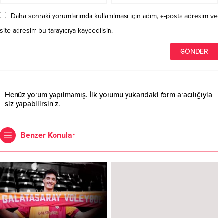
Daha sonraki yorumlarımda kullanılması için adım, e-posta adresim ve
site adresim bu tarayıcıya kaydedilsin.
Henüz yorum yapılmamış. İlk yorumu yukarıdaki form aracılığıyla
siz yapabilirsiniz.
Benzer Konular