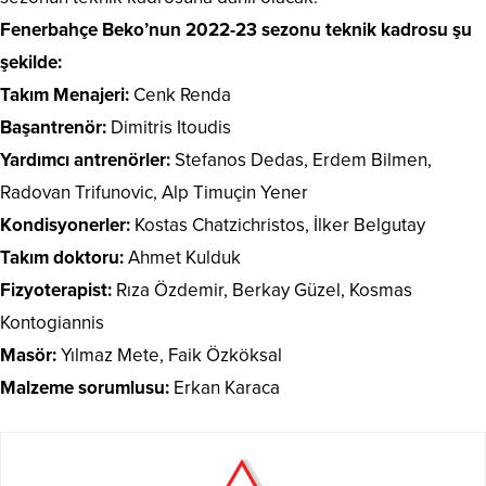
Fenerbahçe Beko’nun 2022-23 sezonu teknik kadrosu şu
şekilde:
Takım Menajeri:
Cenk Renda
Başantrenör:
Dimitris Itoudis
Yardımcı antrenörler:
Stefanos Dedas, Erdem Bilmen,
Radovan Trifunovic, Alp Timuçin Yener
Kondisyonerler:
Kostas Chatzichristos, İlker Belgutay
Takım doktoru:
Ahmet Kulduk
Fizyoterapist:
Rıza Özdemir, Berkay Güzel, Kosmas
Kontogiannis
Masör:
Yılmaz Mete, Faik Özköksal
Malzeme sorumlusu:
Erkan Karaca