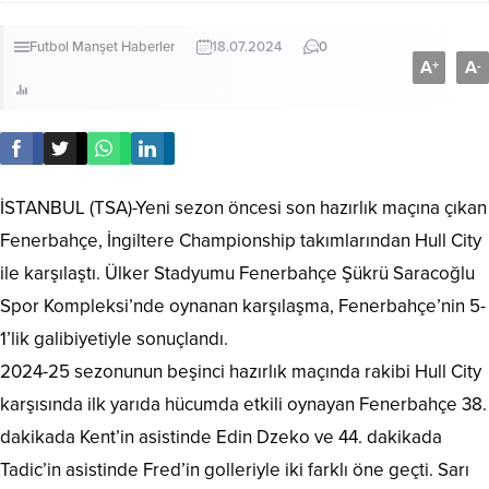
Futbol
Manşet Haberler
18.07.2024
0
A
A
+
-
İSTANBUL (TSA)-Yeni sezon öncesi son hazırlık maçına çıkan
Fenerbahçe, İngiltere Championship takımlarından Hull City
ile karşılaştı. Ülker Stadyumu Fenerbahçe Şükrü Saracoğlu
Spor Kompleksi’nde oynanan karşılaşma, Fenerbahçe’nin 5-
1’lik galibiyetiyle sonuçlandı.
2024-25 sezonunun beşinci hazırlık maçında rakibi Hull City
karşısında ilk yarıda hücumda etkili oynayan Fenerbahçe 38.
dakikada Kent’in asistinde Edin Dzeko ve 44. dakikada
Tadic’in asistinde Fred’in golleriyle iki farklı öne geçti. Sarı