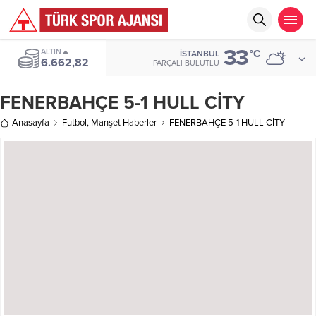
Betpasgiris.vip
restbetgiris.co
betpastakip.com
restbet.com
33
ALTIN
°C
betpas.com
İSTANBUL
6.662,82
PARÇALI BULUTLU
restbettakip.com
güvenilir
casino
FENERBAHÇE 5-1 HULL CİTY
siteleri
casino
Anasayfa
Futbol
,
Manşet Haberler
FENERBAHÇE 5-1 HULL CİTY
siteleri
canlı
casino
siteleri
deneme
bonusu
veren
siteler