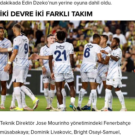
dakikada Edin Dzeko’nun yerine oyuna dahil oldu.
İKİ DEVRE İKİ FARKLI TAKIM
Teknik Direktör Jose Mourinho yönetimindeki Fenerbahçe
müsabakaya; Dominik Livakovic, Bright Osayi-Samuel,