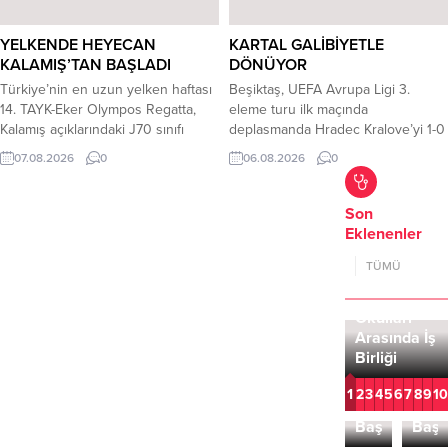
ev sahipliği yaptığı Dünya Eskrim
yeni sezon öncesinde kadrosunu
Şampiyonası’nda görev yapan
Vanja Ivanovic ile güçlendirdi. 22
YELKENDE HEYECAN
KARTAL GALİBİYETLE
basın mensupları, organizasyon
Ekim 2004 doğumlu...
KALAMIŞ’TAN BAŞLADI
DÖNÜYOR
boyunca ciddi çalışma zorluklarıyla
Türkiye’nin en uzun yelken haftası
Beşiktaş, UEFA Avrupa Ligi 3.
karşı karşıya kaldı. Şampiyonanın...
14. TAYK-Eker Olympos Regatta,
eleme turu ilk maçında
Kalamış açıklarındaki J70 sınıfı
deplasmanda Hradec Kralove’yi 1-0
yarışlarıyla başladı. Dokuz teknenin
mağlup ederek rövanş öncesi
07.08.2026
0
06.08.2026
0
mücadele ettiği ilk günü, Onur
önemli bir avantaj elde etti. Siyah-
Ererdağ dümenciliğindeki Team
beyazlı ekip, 10 kişi kaldığı
Nautique Yachting lider tamamladı.
karşılaşmada Semih Kılıçsoy’un
Son
İSTANBUL (TSA)- Türkiye Açıkdeniz
golüyle galibiyete uzanırken,
Eklenenler
Beşiktaş
Yarış Kulübü (TAYK), Türkiye Yelken
Avrupa kupalarındaki 100. zaferini
İle BJK-
Tren
TÜMÜ
Federasyonu ve Eker Süt Ürünleri
de kutladı. HRADEC KRALOVE
Kabataş
Anadolu
Türkiye’nin
1.
iş birliğiyle düzenlenen 14. TAYK-
(TSA) – UEFA Avrupa Ligi 3. eleme
Vakfı
Dostluk
En
Lig
Eker Olympos Regatta’da...
turu ilk...
Okulları
Rallisi’nde
Büyük
ve
Arasında İş
İlk Yarı
Patika
Port
Birliği
Tamamlandı
Koşusu
Ligi
5
beIN
2
1
3
4
5
6
7
8
9
10
Eylül’de
SPOR
Başlıyor
Başl