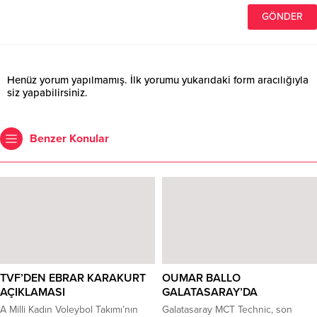
Henüz yorum yapılmamış. İlk yorumu yukarıdaki form aracılığıyla
siz yapabilirsiniz.
Benzer Konular
TVF’DEN EBRAR KARAKURT
OUMAR BALLO
AÇIKLAMASI
GALATASARAY’DA
A Milli Kadın Voleybol Takımı’nın
Galatasaray MCT Technic, son