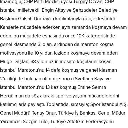
İmamoğlu, CHP Parti Meclisi üyesi Turgay Özcan, CHP
İstanbul milletvekili Engin Altay ve Şehzadeler Belediye
Başkanı Gülşah Durbay’ın katılımlarıyla gerçekleştirildi.
Kanserle mücadele ederken aynı zamanda koşmaya devam
eden, bu mücadele esnasında önce 10K kategorisinde
genel klasmanda 3. olan, ardından da maraton koşma
motivasyonu ile 10 yıldan fazladır koşmaya devam eden
Müge Daştan; 38 yıldır uzun mesafe koşularını koşan,
İstanbul Maratonu’nu 14 defa koşmuş ve genel klasman
2’nciliği de bulunan olimpik sporcu Svetlana Kaya ve
İstanbul Maratonu’nu 13 kez koşmuş Emine Semra
Hergülman da söz alarak, spor ve yaşam mücadelelerini
katılımcılarla paylaştı. Toplantıda, sırasıyla; Spor İstanbul A.Ş.
Genel Müdürü Renay Onur, Türkiye İş Bankası Genel Müdür
Yardımcısı Sezgin Lüle, Türkiye Atletizm Federasyonu