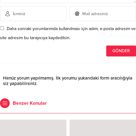
Daha sonraki yorumlarımda kullanılması için adım, e-posta adresim ve
site adresim bu tarayıcıya kaydedilsin.
Henüz yorum yapılmamış. İlk yorumu yukarıdaki form aracılığıyla
siz yapabilirsiniz.
Benzer Konular