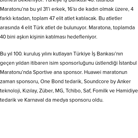
Maratonu’na bu yıl 31’i erkek, 16’sı de kadın olmak üzere, 4
farklı kıtadan, toplam 47 elit atlet katılacak. Bu atletler
arasında 4 elit Türk atlet de bulunuyor. Maratona, toplamda
40 bini aşkın kişinin katılması hedefleniyor.
Bu yıl 100. kuruluş yılını kutlayan Türkiye İş Bankası’nın
geçen yıldan itibaren isim sponsorluğunu üstlendiği İstanbul
Maratonu’nda Sportive ana sponsor. Huawei maratonun
zaman sponsoru, One Bond tedarik, Soundcore by Anker
teknoloji, Kızılay, Züber, MG, Tchibo, Saf, Fomilk ve Hamidiye
tedarik ve Karnaval da medya sponsoru oldu.