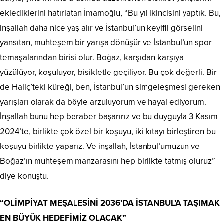
eklediklerini hatırlatan İmamoğlu, “Bu yıl ikincisini yaptık. Bu,
inşallah daha nice yaş alır ve İstanbul’un keyifli görselini
yansıtan, muhteşem bir yarışa dönüşür ve İstanbul’un spor
temaşalarından birisi olur. Boğaz, karşıdan karşıya
yüzülüyor, koşuluyor, bisikletle geçiliyor. Bu çok değerli. Bir
de Haliç’teki küreği, ben, İstanbul’un simgeleşmesi gereken
yarışları olarak da böyle arzuluyorum ve hayal ediyorum.
İnşallah bunu hep beraber başarırız ve bu duyguyla 3 Kasım
2024’te, birlikte çok özel bir koşuyu, iki kıtayı birleştiren bu
koşuyu birlikte yaparız. Ve inşallah, İstanbul’umuzun ve
Boğaz’ın muhteşem manzarasını hep birlikte tatmış oluruz”
diye konuştu.
“OLİMPİYAT MEŞALESİNİ 2036’DA İSTANBUL’A TAŞIMAK
EN BÜYÜK HEDEFİMİZ OLACAK”