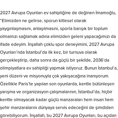
2027 Avrupa Oyunları ev sahipliğine de değinen İmamoğlu,
“Elimizden ne gelirse, sporun kitlesel olarak
yaygınlaşmasını, anlaşılmasını, sporla barışık bir toplum
olmamızı sağlamak adına elimizden geleni yapacağımızı da
ifade edeyim. İnşallah çoklu spor deneyimini, 2027 Avrupa
Oyunları’nda İstanbul’da ilk kez, bir turnuva olarak
gerçekleştirip, daha sonra da güçlü bir şekilde, 2036’da
olimpiyatlara ev sahipliği yapmak istiyoruz. Bunun İstanbul’a,
yeni düzeni ve misyonuyla çok yakışacağına inanıyorum.
Özellikle Paris’te yapılan son oyunlarda, kentle bütünleşen
yarışma ve organizasyon çalışmalarının, İstanbul’da, hiçbir
kentte olmayacak kadar güçlü manzaraları hem insan hem
şehir manzaralarını dünyaya servis edeceğini de şimdiden
görebiliyorum. İnşallah, bu 2027 Avrupa Oyunları, bu açıdan