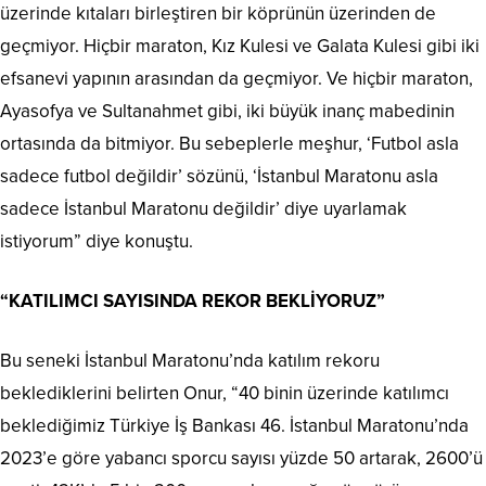
üzerinde kıtaları birleştiren bir köprünün üzerinden de
geçmiyor. Hiçbir maraton, Kız Kulesi ve Galata Kulesi gibi iki
efsanevi yapının arasından da geçmiyor. Ve hiçbir maraton,
Ayasofya ve Sultanahmet gibi, iki büyük inanç mabedinin
ortasında da bitmiyor. Bu sebeplerle meşhur, ‘Futbol asla
sadece futbol değildir’ sözünü, ‘İstanbul Maratonu asla
sadece İstanbul Maratonu değildir’ diye uyarlamak
istiyorum” diye konuştu.
“KATILIMCI SAYISINDA REKOR BEKLİYORUZ”
Bu seneki İstanbul Maratonu’nda katılım rekoru
beklediklerini belirten Onur, “40 binin üzerinde katılımcı
beklediğimiz Türkiye İş Bankası 46. İstanbul Maratonu’nda
2023’e göre yabancı sporcu sayısı yüzde 50 artarak, 2600’ü