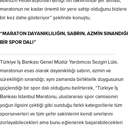
Atletizm Federasyonları Birliği’nin takviminde yer alması,
maratonun ne kadar önemli bir yere sahip olduğunu bizlere
bir kez daha gösteriyor” şeklinde konuştu.
“MARATON DAYANIKLILIĞIN, SABRIN, AZMİN SINANDIĞI
BİR SPOR DALI”
Türkiye İş Bankası Genel Müdür Yardımcısı Sezgin Lüle,
maratonun esas olarak dayanıklılığı sabrın, azmin ve
sürekliliğin sınandığı; aynı zamanda birliktelik duygusunun
güçlendiği bir spor dalı olduğunu belirterek, “Türkiye İş
Bankası İstanbul Maratonu, uluslararası spor camiasının
yoğun ilgisini çektiği gibi sunduğu farklı kategorilerle tüm
sporseverleri ve tüm şehir sakinlerini kendi sınırlarını
zorlayabilecekleri ama bunu eğlenerek başarabilecekleri