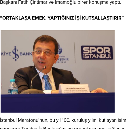
Başkanı Fatih Çintimar ve İmamoğlu birer konuşma yaptı.
“ORTAKLAŞA EMEK, YAPTIĞINIZ İŞİ KUTSALLAŞTIRIR”
İstanbul Maratonu’nun, bu yıl 100. kuruluş yılını kutlayan isim
sponsoru Türkiye İş Bankası’na ve organizasyonu sağlayan