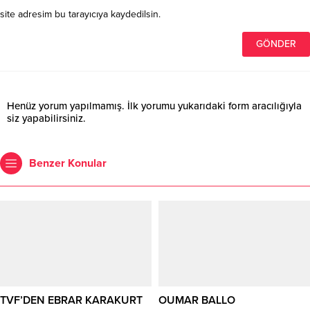
site adresim bu tarayıcıya kaydedilsin.
Henüz yorum yapılmamış. İlk yorumu yukarıdaki form aracılığıyla
siz yapabilirsiniz.
Benzer Konular
TVF’DEN EBRAR KARAKURT
OUMAR BALLO