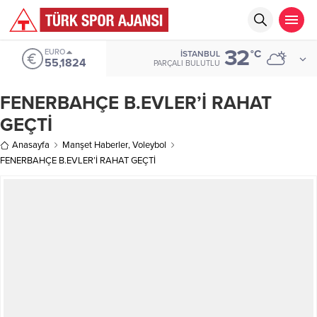
Betpasgiris.vip
restbetgiris.co
betpastakip.com
restbet.com
32
EURO
°C
betpas.com
İSTANBUL
55,1824
PARÇALI BULUTLU
restbettakip.com
güvenilir
casino
FENERBAHÇE B.EVLER’İ RAHAT
siteleri
casino
GEÇTİ
siteleri
canlı
Anasayfa
Manşet Haberler
,
Voleybol
casino
FENERBAHÇE B.EVLER’İ RAHAT GEÇTİ
siteleri
deneme
bonusu
veren
siteler