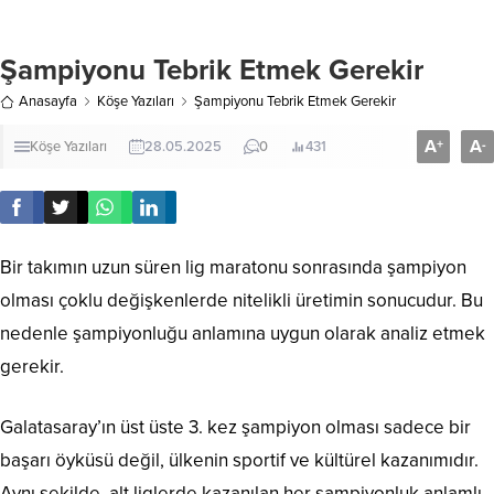
Şampiyonu Tebrik Etmek Gerekir
Anasayfa
Köşe Yazıları
Şampiyonu Tebrik Etmek Gerekir
A
A
+
-
Köşe Yazıları
28.05.2025
0
431
Bir takımın uzun süren lig maratonu sonrasında şampiyon
olması çoklu değişkenlerde nitelikli üretimin sonucudur. Bu
nedenle şampiyonluğu anlamına uygun olarak analiz etmek
gerekir.
Galatasaray’ın üst üste 3. kez şampiyon olması sadece bir
başarı öyküsü değil, ülkenin sportif ve kültürel kazanımıdır.
Aynı şekilde, alt liglerde kazanılan her şampiyonluk anlamlı