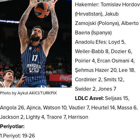
Hakemler: Tomislav Hordov
(Hırvatistan), Jakub
Zamojski (Polonya), Alberto
Baena (İspanya)
Anadolu Efes: Loyd 5,
Weiler-Babb 8, Dozier 6,
Poirier 4, Ercan Osmani 4,
Şehmus Hazer 20, Lee 18,
Cordinier 2, Smits 12,
Swider 2, Jones 7
Photo by Aykut AKICI/TURKPIX
LDLC Asvel:
Seljaas 15,
Angola 26, Ajinca, Watson 10, Vautier 7, Heurtel 14, Massa 6,
Jackson 2, Lighty 4, Traore 7, Harrison
Periyotlar:
1.Periyot: 19-26