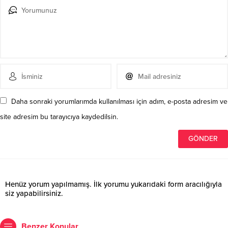
Daha sonraki yorumlarımda kullanılması için adım, e-posta adresim ve
site adresim bu tarayıcıya kaydedilsin.
Henüz yorum yapılmamış. İlk yorumu yukarıdaki form aracılığıyla
siz yapabilirsiniz.
Benzer Konular