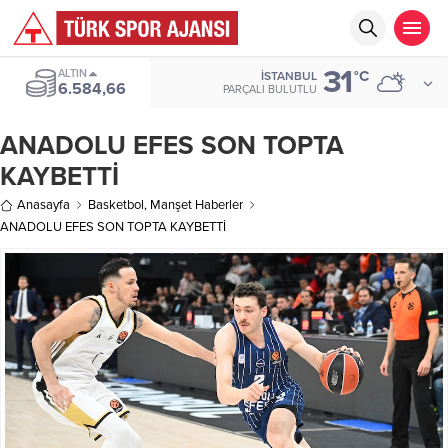
Betpasgiris.vip
restbetgiris.co
betpastakip.com
restbet.com
31
ALTIN
°C
betpas.com
İSTANBUL
6.584,66
PARÇALI BULUTLU
restbettakip.com
güvenilir
casino
ANADOLU EFES SON TOPTA
siteleri
casino
KAYBETTİ
siteleri
canlı
Anasayfa
Basketbol
,
Manşet Haberler
casino
ANADOLU EFES SON TOPTA KAYBETTİ
siteleri
deneme
bonusu
veren
siteler