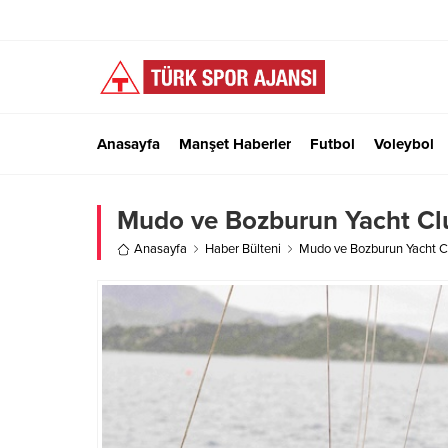
Betpasgiris.vip
restbetgiris.co
betpastakip.com
restbet.com
betpas.com
restbettakip.com
güvenilir
casino
Anasayfa
Manşet Haberler
Futbol
Voleybol
siteleri
casino
siteleri
canlı
casino
Mudo ve Bozburun Yacht Cl
siteleri
deneme
Anasayfa
Haber Bülteni
Mudo ve Bozburun Yacht C
bonusu
veren
siteler