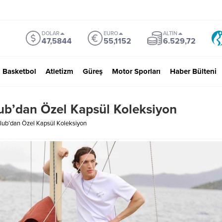
DOLAR
EURO
ALTIN
47,5844
55,1152
6.529,72
Basketbol
Atletizm
Güreş
Motor Sporları
Haber Bülteni
ub’dan Özel Kapsül Koleksiyon
lub’dan Özel Kapsül Koleksiyon
Ziraat Türkiye Kupası’n
Açıklandı