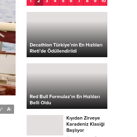
2
1
3
4
5
6
7
8
9
10
Decathlon Türkiye’nin En Hızlıları
Rieti’de Ödüllendirildi
Red Bull Formulaz’ın En Hızlıları
Belli Oldu
A
A
+
-
Kıyıdan Zirveye
Karadeniz Klasiği
Başlıyor