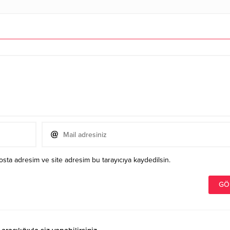
osta adresim ve site adresim bu tarayıcıya kaydedilsin.