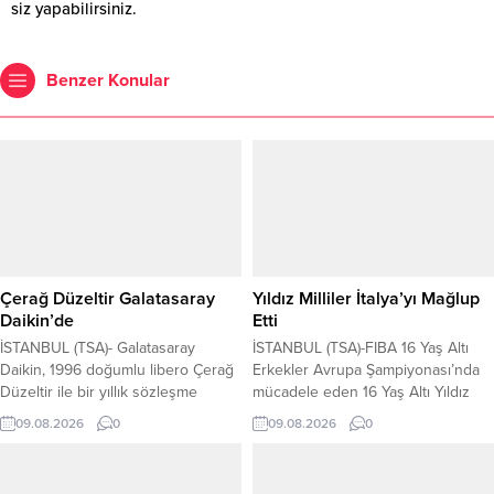
siz yapabilirsiniz.
Benzer Konular
Çerağ Düzeltir Galatasaray
Yıldız Milliler İtalya’yı Mağlup
Daikin’de
Etti
İSTANBUL (TSA)- Galatasaray
İSTANBUL (TSA)-FIBA 16 Yaş Altı
Daikin, 1996 doğumlu libero Çerağ
Erkekler Avrupa Şampiyonası’nda
Düzeltir ile bir yıllık sözleşme
mücadele eden 16 Yaş Altı Yıldız
imzaladı. Profesyonel voleybol
Erkek Milli Takımı, grubundaki son
09.08.2026
0
09.08.2026
0
kariyerine Samsun Büyükşehir
maçında İtalya’yı 77-69 mağlup etti.
Belediyesi Anakent Spor
Ay-yıldızlı ekip karşılaşmaya Emre
Kulübü’nde başlayan Çerağ
Güçlü, Zeki Güney, Kuzey Baysal,