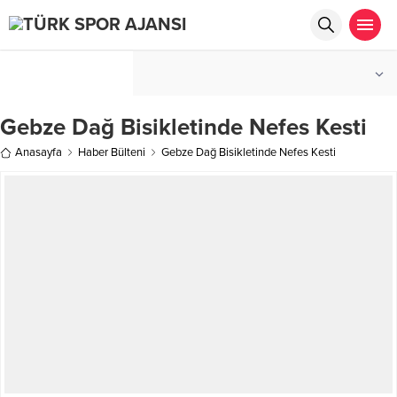
Betpasgiris.vip
restbetgiris.co
betpastakip.com
restbet.com
°C
betpas.com
İSTANBUL
PARÇALI BULUTLU
restbettakip.com
güvenilir
casino
Gebze Dağ Bisikletinde Nefes Kesti
siteleri
casino
Anasayfa
Haber Bülteni
Gebze Dağ Bisikletinde Nefes Kesti
siteleri
canlı
casino
siteleri
deneme
bonusu
veren
siteler