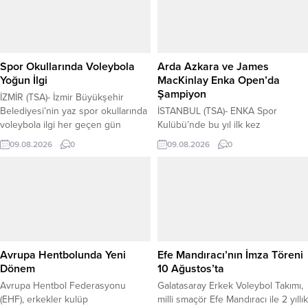
Düzeltir; Rota Koleji, Salihli
Yiğit Mehmet Okur ve Arda Öztürk
Belediyespor, Sarıyer Belediyespor,
beşiyle başladı. İlk çeyreği 23-18
Mert Grup Sigorta, Muratpaşa
önde tamamlayan milliler, soyunma
Belediyespor, Bolu Belediyespor
odasına da...
ve Aydın Büyükşehir Belediyespor
Spor Okullarında Voleybola
Arda Azkara ve James
formalarını giydi. Sarı-kırmızılı kulüp,
Yoğun İlgi
MacKinlay Enka Open’da
transferi resmi kanallarından...
Şampiyon
İZMİR (TSA)- İzmir Büyükşehir
Belediyesi’nin yaz spor okullarında
İSTANBUL (TSA)- ENKA Spor
voleybola ilgi her geçen gün
Kulübü’nde bu yıl ilk kez
artıyor. Bornova EVKA-4 Naim
düzenlenen ENKA Open ATP
09.08.2026
0
09.08.2026
0
Süleymanoğlu Spor Salonu ile Buca
Challenger’da çiftler şampiyonu
EVKA-1 Sosyal Yaşam Kampüsü
belli oldu. Turnuvanın 1 numaralı
Spor Salonu’nda eğitim alan
seri başı Arda Azkara-James
çocuklar, gelecekte profesyonel
MacKinlay ikilisi, finalde Sergey
voleybolcu olmayı hedefliyor.
Betov-Ilia Simakin çiftini 6-3 ve 6-
Kursiyerlerin önemli bölümünün
1’lik setlerle 2-0 mağlup ederek
kendilerine örnek aldığı sporcuların
kupanın sahibi oldu. 3-9 Ağustos
başında ise A Milli Kadın Voleybol
tarihleri arasında düzenlenen
Avrupa Hentbolunda Yeni
Efe Mandıracı’nın İmza Töreni
Takımı’nın...
turnuvada Azkara-MacKinlay ikilisi,...
Dönem
10 Ağustos’ta
Avrupa Hentbol Federasyonu
Galatasaray Erkek Voleybol Takımı,
(EHF), erkekler kulüp
milli smaçör Efe Mandıracı ile 2 yıllık