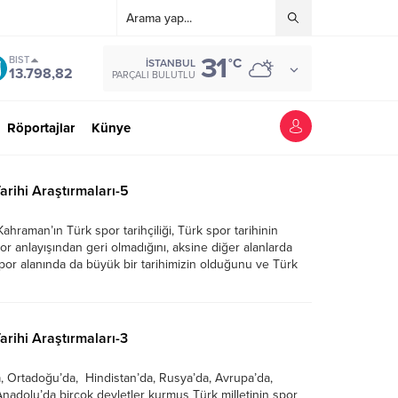
31
BIST
°C
İSTANBUL
13.798,82
PARÇALI BULUTLU
Röportajlar
Künye
arihi Araştırmaları-5
ahraman’ın Türk spor tarihçiliği, Türk spor tarihinin
r anlayışından geri olmadığını, aksine diğer alanlarda
por alanında da büyük bir tarihimizin olduğunu ve Türk
ün dünya spor kültürüne katkılarını göstermesi açısından
k sporunun millî...
arihi Araştırmaları-3
, Ortadoğu’da, Hindistan’da, Rusya’da, Avrupa’da,
Anadolu’da birçok devletler kurmuş Türk milletinin spor