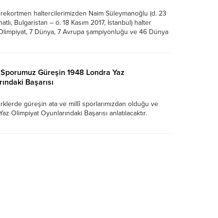
rekortmen haltercilerimizden Naim Süleymanoğlu (d. 23
atlı, Bulgaristan – ö. 18 Kasım 2017, İstanbul) halter
Olimpiyat, 7 Dünya, 7 Avrupa şampiyonluğu ve 46 Dünya
k bir tarih yazan millî kahramanlarımızdandır. Dünyaya
vetli” sözünü,...
lî Sporumuz Güreşin 1948 Londra Yaz
rındaki Başarısı
rklerde güreşin ata ve millî sporlarımızdan olduğu ve
az Olimpiyat Oyunlarındaki Başarısı anlatılacaktır.
eş ata ve millî sporlarımızdan olup kültürel
andır. Ata ve millî sporumuz güreşin, son zamanlarda
 bir şekilde bütün kültür unsurlarının...